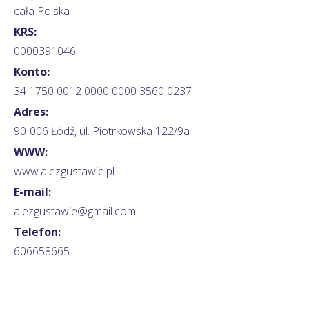
cała Polska
KRS:
0000391046
Konto:
34 1750 0012 0000 0000 3560 0237
Adres:
90-006 Łódź, ul. Piotrkowska 122/9a
WWW:
www.alezgustawie.pl
E-mail:
alezgustawie@gmail.com
Telefon:
606658665