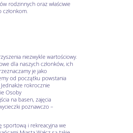
ów rodzinnych oraz właściwie
go członkom.
zyszenia niezwykle wartościowy.
iowe dla naszych członków, ich
przeznaczamy je jako
jemy od początku powstania
. Jednakże rokrocznie
nie Osoby
cia na basen, zajęcia
 , wycieczki poznawczo –
ę sportową i rekreacyjna we
ańcami Miasta Wałcz są takie