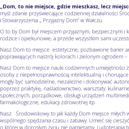
„Dom, to nie miejsce, gdzie mieszkasz, lecz miejs
myśl zdanie przyświecające codziennej działalności 
i Stowarzyszenia „ Przyjazny Dom” w Wałczu.
O to by Dom był miejscem przyjaznym, bezpiecznym i 
rodzice i opiekunowie, a przede wszystkim sami uczestn
Nasz Dom to miejsce estetyczne, pozbawione barier ar
poprawiających nastrój kolorach i zielonym ogrodem –
Nasz Dom to miejsce nauki codziennych umiejętności ż
osoby z niepełnosprawnością intelektualną i chorujące 
mogły być samodzielne, niezależne i dokonywać auto
poprzez praktykę, naśladownictwo, warsztaty: kulinarne
społecznych, porządkowe, obsługi urządzeń multimed
farmakologiczne, edukacji zdrowotnej itp.
Nasz Środowiskowy to jak każdy Dom miejsce miłych 
wspólnego spędzania czasu i zabawy. Umieć się cieszyć 
o której w dorosłym życiu nie pamiętamy. Ludoterapia to