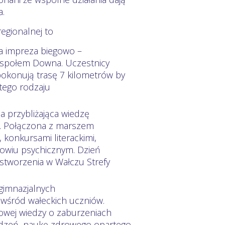
a.
regionalnej to
wa impreza biegowo –
espołem Downa. Uczestnicy
okonują trasę 7 kilometrów by
tego rodzaju
a przybliżająca wiedzę
h. Połączona z marszem
 konkursami literackimi,
owiu psychicznym. Dzień
 stworzenia w Wałczu Strefy
gimnazjalnych
 wśród wałeckich uczniów.
owej wiedzy o zaburzeniach
zedzeń, naukę zdrowego opartego