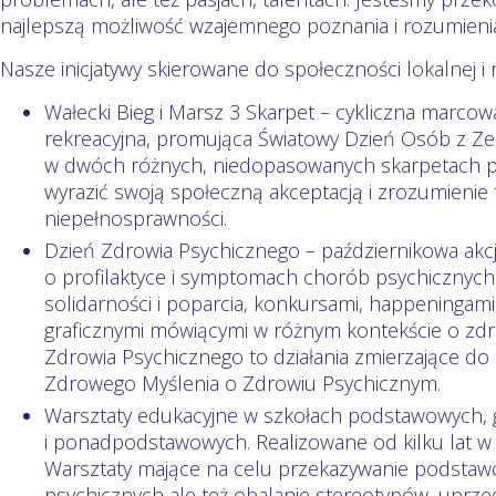
najlepszą możliwość wzajemnego poznania i rozumieni
Nasze inicjatywy skierowane do społeczności lokalnej i 
Wałecki Bieg i Marsz 3 Skarpet – cykliczna marco
rekreacyjna, promująca Światowy Dzień Osób z Z
w dwóch różnych, niedopasowanych skarpetach p
wyrazić swoją społeczną akceptacją i zrozumienie 
niepełnosprawności.
Dzień Zdrowia Psychicznego – październikowa akcj
o profilaktyce i symptomach chorób psychicznyc
solidarności i poparcia, konkursami, happeningami,
graficznymi mówiącymi w różnym kontekście o zdr
Zdrowia Psychicznego to działania zmierzające do
Zdrowego Myślenia o Zdrowiu Psychicznym.
Warsztaty edukacyjne w szkołach podstawowych, 
i ponadpodstawowych. Realizowane od kilku lat w
Warsztaty mające na celu przekazywanie podstaw
psychicznych ale też obalanie stereotypów, upr