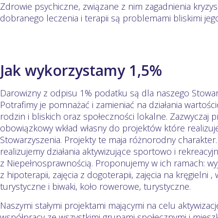
Zdrowie psychiczne, związane z nim zagadnienia kryzys
dobranego leczenia i terapii są problemami bliskimi je
Jak wykorzystamy 1,5%
Darowizny z odpisu 1% podatku są dla naszego Stowar
Potrafimy je pomnażać i zamieniać na działania wartośc
rodzin i bliskich oraz społeczności lokalne. Zazwyczaj 
obowiązkowy wkład własny do projektów które realizu
Stowarzyszenia. Projekty te maja różnorodny charakter
realizujemy działania aktywizujące sportowo i rekreacyj
z Niepełnosprawnością. Proponujemy w ich ramach: wyjś
z hipoterapii, zajęcia z dogoterapii, zajęcia na kręgielni
turystyczne i biwaki, koło rowerowe, turystyczne.
Naszymi stałymi projektami mającymi na celu aktywizacj
współpracy ze wszystkimi grupami społecznymi i mieszk