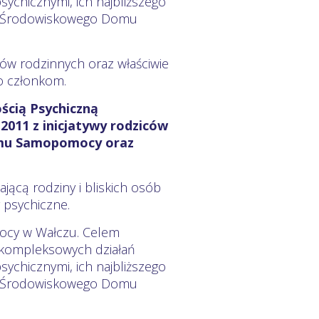
chicznymi, ich najbliższego
ści Środowiskowego Domu
ów rodzinnych oraz właściwie
go członkom.
ścią Psychiczną
2011 z inicjatywy rodziców
omu Samopomocy oraz
jącą rodziny i bliskich osób
 psychiczne.
cy w Wałczu. Celem
 kompleksowych działań
chicznymi, ich najbliższego
ści Środowiskowego Domu