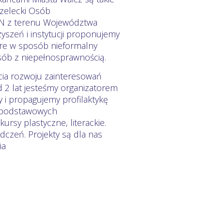
trzelecki Osób
ON z terenu Województwa
zeń i instytucji proponujemy
óre w sposób nieformalny
sób z niepełnosprawnością.
cia rozwoju zainteresowań
d 2 lat jesteśmy organizatorem
 i propagujemy profilaktykę
ł podstawowych
sy plastyczne, literackie.
czeń. Projekty są dla nas
ia