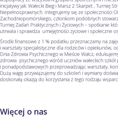
inicjatywy jak: Wałecki Bieg i Marsz 2 Skarpet , Turniej S
Niepełnosprawnych. Integrujemy się ze społeczności 
Zachodniopomorskiego, członkom podobnych stowarzys
Turniej Zadań Praktycznych i Życiowych – spotkanie kt
utrwala i sprawdza umiejętności życiowe i społeczne o
Środki finansowe z 1 % podatku przeznaczamy na zaję
i warsztaty specjalistyczne dla rodziców i opiekunów, o
Dnia Zdrowia Psychicznego w Mieście Wałcz, edukujemy
zdrowia psychicznego wśród uczniów wałeckich szkó
i ponadpodstawowych przeprowadzając warsztaty, konkur
Dużą wagę przywiązujemy do szkoleń i wymiany doświad
doskonałą okazją do korzystania z tego rodzaju wsparc
Więcej o nas