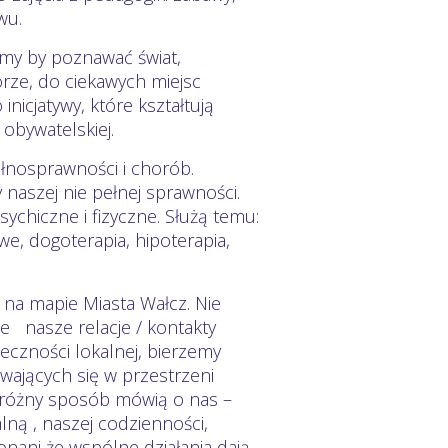
wu.
my by poznawać świat,
orze, do ciekawych miejsc
nicjatywy, które kształtują
obywatelskiej.
nosprawności i chorób.
naszej nie pełnej sprawności.
ychiczne i fizyczne. Służą temu:
we, dogoterapia, hipoterapia,
 na mapie Miasta Wałcz. Nie
e nasze relacje / kontakty
łeczności lokalnej, bierzemy
wających się w przestrzeni
 w różny sposób mówią o nas –
lną , naszej codzienności,
onani że wspólne działania dają