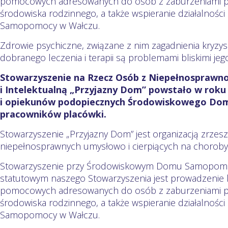
pomocowych adresowanych do osób z zaburzeniami psy
środowiska rodzinnego, a także wspieranie działalno
Samopomocy w Wałczu.
Zdrowie psychiczne, związane z nim zagadnienia kryzys
dobranego leczenia i terapii są problemami bliskimi je
Stowarzyszenie na Rzecz Osób z Niepełnosprawno
i Intelektualną „Przyjazny Dom” powstało w roku 
i opiekunów podopiecznych Środowiskowego D
pracowników placówki.
Stowarzyszenie „Przyjazny Dom” jest organizacją zrzesza
niepełnosprawnych umysłowo i cierpiących na choroby
Stowarzyszenie przy Środowiskowym Domu Samopomo
statutowym naszego Stowarzyszenia jest prowadzenie
pomocowych adresowanych do osób z zaburzeniami psy
środowiska rodzinnego, a także wspieranie działalno
Samopomocy w Wałczu.