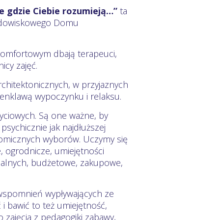
ce gdzie Ciebie rozumieją…”
ta
Środowiskowego Domu
komfortowym dbają terapeuci,
icy zajęć.
chitektonicznych, w przyjaznych
 enklawą wypoczynku i relaksu.
yciowych. Są one ważne, by
psychicznie jak najdłuższej
nomicznych wyborów. Uczymy się
, ogrodnicze, umiejętności
ialnych, budżetowe, zakupowe,
wspomnień wypływających ze
i bawić to też umiejętność,
 zajęcia z pedagogiki zabawy,