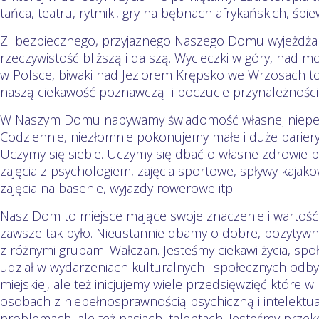
tańca, teatru, rytmiki, gry na bębnach afrykańskich, śpie
Z bezpiecznego, przyjaznego Naszego Domu wyjeżdża
rzeczywistość bliższą i dalszą. Wycieczki w góry, nad m
w Polsce, biwaki nad Jeziorem Krępsko we Wrzosach to i
naszą ciekawość poznawczą i poczucie przynależności 
W Naszym Domu nabywamy świadomość własnej niepeł
Codziennie, niezłomnie pokonujemy małe i duże bariery 
Uczymy się siebie. Uczymy się dbać o własne zdrowie ps
zajęcia z psychologiem, zajęcia sportowe, spływy kajako
zajęcia na basenie, wyjazdy rowerowe itp.
Nasz Dom to miejsce mające swoje znaczenie i wartość
zawsze tak było. Nieustannie dbamy o dobre, pozytywn
z różnymi grupami Wałczan. Jesteśmy ciekawi życia, spo
udział w wydarzeniach kulturalnych i społecznych odby
miejskiej, ale też inicjujemy wiele przedsięwzięć które
osobach z niepełnosprawnością psychiczną i intelektua
problemach, ale też pasjach, talentach. Jesteśmy przek