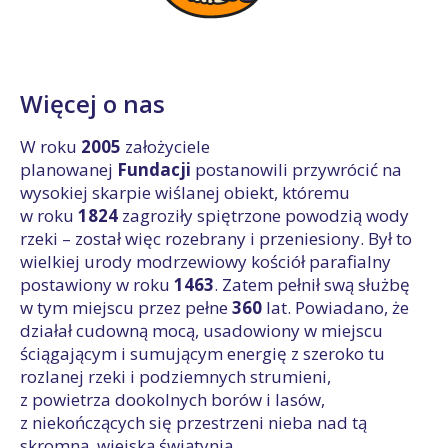
Więcej o nas
W roku
2005
założyciele
planowanej
Fundacji
postanowili przywrócić na
wysokiej skarpie wiślanej obiekt, któremu
w roku
1824
zagroziły spiętrzone powodzią wody
rzeki – został więc rozebrany i przeniesiony. Był to
wielkiej urody modrzewiowy kościół parafialny
postawiony w roku
1463
. Zatem pełnił swą służbę
w tym miejscu przez pełne
360
lat. Powiadano, że
działał cudowną mocą, usadowiony w miejscu
ściągającym i sumującym energię z szeroko tu
rozlanej rzeki i podziemnych strumieni,
z powietrza dookolnych borów i lasów,
z niekończących się przestrzeni nieba nad tą
skromną, wiejską świątynią.