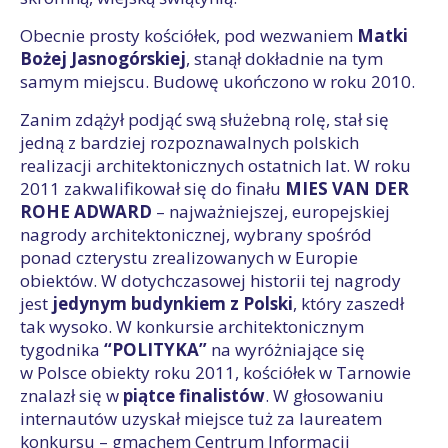
Obecnie prosty kościółek, pod wezwaniem
Matki
Bożej Jasnogórskiej
, stanął dokładnie na tym
samym miejscu. Budowę ukończono w roku 2010.
Zanim zdążył podjąć swą służebną rolę, stał się
jedną z bardziej rozpoznawalnych polskich
realizacji architektonicznych ostatnich lat. W roku
2011 zakwalifikował się do finału
MIES VAN DER
ROHE ADWARD
– najważniejszej, europejskiej
nagrody architektonicznej, wybrany spośród
ponad czterystu zrealizowanych w Europie
obiektów. W dotychczasowej historii tej nagrody
jest
jedynym budynkiem z Polski
, który zaszedł
tak wysoko. W konkursie architektonicznym
tygodnika
“POLITYKA”
na wyróżniające się
w Polsce obiekty roku 2011, kościółek w Tarnowie
znalazł się w
piątce finalistów
. W głosowaniu
internautów uzyskał miejsce tuż za laureatem
konkursu – gmachem Centrum Informacji