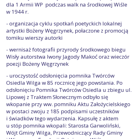
dla 1 Armii WP podczas walk na środkowej Wiśle
w 1944 r.
- organizacja cyklu spotkań poetyckich lokalnej
artystki Bożeny Węgrzynek, połaczone z promocją
tomiku wierszy autorki
- wernisaż fotografii przyrody środkowego biegu
Wisły autorstwa Iwony Jagody Makoć oraz wieczór
poezji Bożeny Węgrzynek
- uroczystość odsłonięcia pomnika Twórców
Osiedla Wilga w 85 rocznicę jego powstania. Po
odsłonięciu Pomnika Twórców Osiedla u zbiegu ul.
Lipowej z Traktem Słonecznym odbyło się
wkopanie przy ww. pomniku Aktu Założycielskiego
w postaci zwoju z 185 podpisami uczestników
i świadków tego wydarzenia. Kapsułę z aktem
u stóp pomnika wkopali: Starosta Garwoliński,
Wójt Gminy Wilga, Przewodniczący Rady Gminy