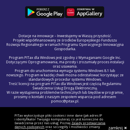
Dotacje na innowacje – Inwestujemy w Waszą przyszłość.
Projekt współfinansowany ze środków Europejskiego Funduszu
Rozwoju Regionalnego w ramach Programu Operacyjnego Innowacyjna
Gospodarka.
Program PITax dla Windows jest zgodny z Wymaganiami Google Inc.
Dotyczącymi Oprogramowania, ma prosty i zrozumiały proces instalacji
oraz usuwania.
Program do uruchomienia wymaga systemu Windows 8.1 lub
nowszego. Program w każdej chwili można odinstalować korzystając ze
standardowych procedur systemu Windows.
Treść licencji na program PITax dla Windows jest częścią Regulaminu
Świadczenia Usług Drogą Elektroniczną.
W razie wystąpienia problemów technicznych lub błędów w programie,
prosimy o kontakt z naszym zespołem wsparcia pod adresem
pomoc@pitax.pl.
© 2012 - 2027 PITAX sp. z o.o. Wszelkie prawa zastrzeżone.
Korzystając z niniejszego serwisu akceptujesz
Regulamin Świadczenia
PITax wykorzystuje pliki cookies i inne dane (jak adres IP
Usług Drogą Elektroniczną, politykę przetwarzania danych osobowych
i identyfikator Twojego komputera), co jest konieczne do
oraz politykę plików cookie »
świadczenia przez nas usług. Poznaj
Zasady przetwarzania
danych osobowych
oraz szczegóły i możliwości zmiany
zamknij