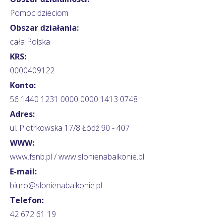
Pomoc dzieciom
Obszar działania:
cała Polska
KRS:
0000409122
Konto:
56 1440 1231 0000 0000 1413 0748
Adres:
ul. Piotrkowska 17/8 Łódź 90 - 407
WWW:
www.fsnb.pl / www.slonienabalkonie.pl
E-mail:
biuro@slonienabalkonie.pl
Telefon:
42 672 61 19