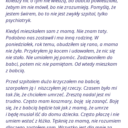
koledzy nic o tym nie wiedzą, bo babcia powiedziała,
żebym im nie mówił, bo nie zrozumieją. Pomyślą, że
jestem świrem, bo to nie jest zwykły szpital, tylko
psychiatryk.
Kiedyś mieszkałem sam z mamą. Nie znam taty.
Podobno nas zostawił i ma inną rodzinę. W
poniedziałek, rok temu, obudziłem się rano, a mama
nie żyła. Przykryłem ją kocem i udawałem, że nic się
nie stało. Nie umiałem jej pomóc. Zadzwoniłem do
babci, potem nic nie pamiętam. Od wtedy mieszkam
z babcią.
Przed szpitalem dużo krzyczałem na babcię,
szarpałem ją i niszczyłem jej rzeczy. Czasem było mi
tak źle, że chciałem umrzeć. Zresztą nadal jest mi
trudno. Często mam koszmary, boję się zasnąć. Boję
się, że z babcią będzie tak jak z mamą, że umrze
i będę musiał iść do domu dziecka. Często płaczę i nie
umiem wstać z łóżka. Tęsknię za mamą, nie rozumiem
dlaczego zostałem sam. Wszystko jest dla mnie za