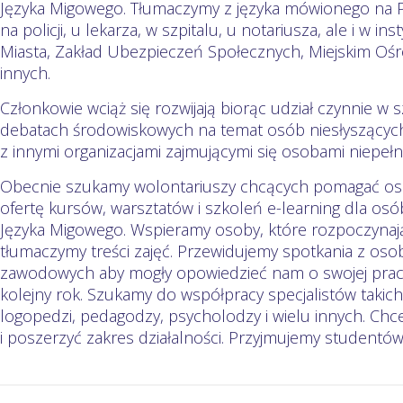
Języka Migowego. Tłumaczymy z języka mówionego na Po
na policji, u lekarza, w szpitalu, u notariusza, ale i w ins
Miasta, Zakład Ubezpieczeń Społecznych, Miejskim Oś
innych.
Członkowie wciąż się rozwijają biorąc udział czynnie w 
debatach środowiskowych na temat osób niesłyszących
z innymi organizacjami zajmującymi się osobami niepeł
Obecnie szukamy wolontariuszy chcących pomagać o
ofertę kursów, warsztatów i szkoleń e-learning dla os
Języka Migowego. Wspieramy osoby, które rozpoczynają
tłumaczymy treści zajęć. Przewidujemy spotkania z oso
zawodowych aby mogły opowiedzieć nam o swojej prac
kolejny rok. Szukamy do współpracy specjalistów takic
logopedzi, pedagodzy, psycholodzy i wielu innych. Chc
i poszerzyć zakres działalności. Przyjmujemy studentów 