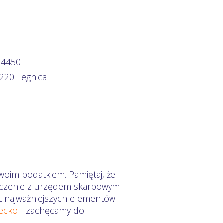
 4450
9-220 Legnica
woim podatkiem. Pamiętaj, że
zliczenie z urzędem skarbowym
mat najważniejszych elementów
iecko
- zachęcamy do