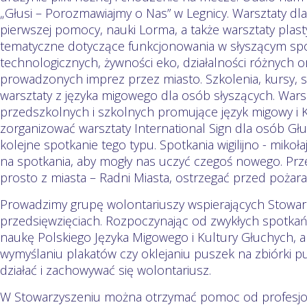
„Głusi – Porozmawiajmy o Nas” w Legnicy. Warsztaty dl
pierwszej pomocy, nauki Lorma, a także warsztaty plas
tematyczne dotyczące funkcjonowania w słyszącym sp
technologicznych, żywności eko, działalności różnych or
prowadzonych imprez przez miasto. Szkolenia, kursy, s
warsztaty z języka migowego dla osób słyszących. Warsz
przedszkolnych i szkolnych promujące język migowy i 
zorganizować warsztaty International Sign dla osób Gł
kolejne spotkanie tego typu. Spotkania wigilijno - mik
na spotkania, aby mogły nas uczyć czegoś nowego. Pr
prosto z miasta – Radni Miasta, ostrzegać przed pożara
Prowadzimy grupę wolontariuszy wspierających Stowar
przedsięwzięciach. Rozpoczynając od zwykłych spotka
naukę Polskiego Języka Migowego i Kultury Głuchych, a
wymyślaniu plakatów czy oklejaniu puszek na zbiórki pu
działać i zachowywać się wolontariusz.
W Stowarzyszeniu można otrzymać pomoc od profesjo