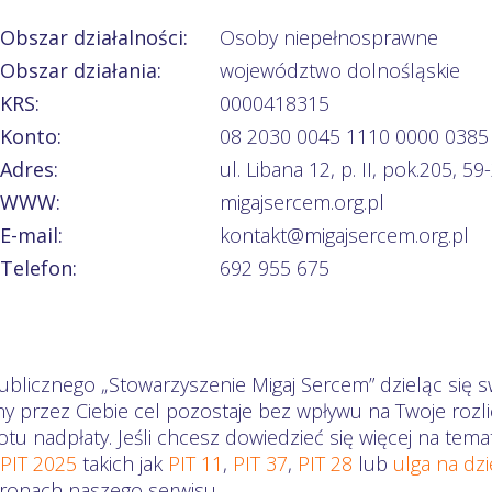
Obszar działalności:
Osoby niepełnosprawne
Obszar działania:
województwo dolnośląskie
KRS:
0000418315
Konto:
08 2030 0045 1110 0000 0385
Adres:
ul. Libana 12, p. II, pok.205, 5
WWW:
migajsercem.org.pl
E-mail:
kontakt@migajsercem.org.pl
Telefon:
692 955 675
ublicznego „Stowarzyszenie Migaj Sercem” dzieląc się s
ny przez Ciebie cel pozostaje bez wpływu na Twoje ro
otu nadpłaty. Jeśli chcesz dowiedzieć się więcej na te
 PIT 2025
takich jak
PIT 11
,
PIT 37
,
PIT 28
lub
ulga na dz
stronach naszego serwisu.