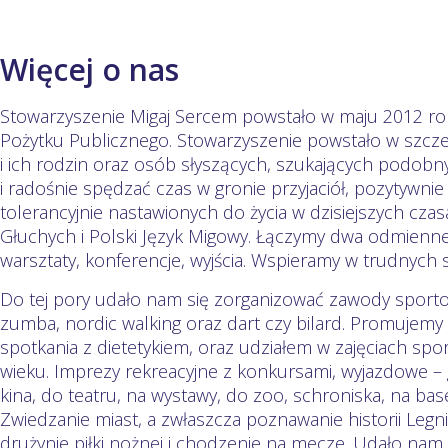
Więcej o nas
Stowarzyszenie Migaj Sercem powstało w maju 2012 rok
Pożytku Publicznego. Stowarzyszenie powstało w szcz
i ich rodzin oraz osób słyszących, szukających podob
i radośnie spędzać czas w gronie przyjaciół, pozytywnie
tolerancyjnie nastawionych do życia w dzisiejszych cz
Głuchych i Polski Język Migowy. Łączymy dwa odmienne 
warsztaty, konferencje, wyjścia. Wspieramy w trudnych 
Do tej pory udało nam się zorganizować zawody sportowe
zumba, nordic walking oraz dart czy bilard. Promujemy
spotkania z dietetykiem, oraz udziałem w zajęciach s
wieku. Imprezy rekreacyjne z konkursami, wyjazdowe – gr
kina, do teatru, na wystawy, do zoo, schroniska, na base
Zwiedzanie miast, a zwłaszcza poznawanie historii Legn
drużynie piłki nożnej i chodzenie na mecze. Udało nam