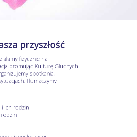
asza przyszłość
iałamy fizycznie na
acja promując Kulturę Głuchych
rganizujemy spotkania,
sytuacjach. Tłumaczymy.
i ich rodzin
 rodzin
ej i słabosłyszącej