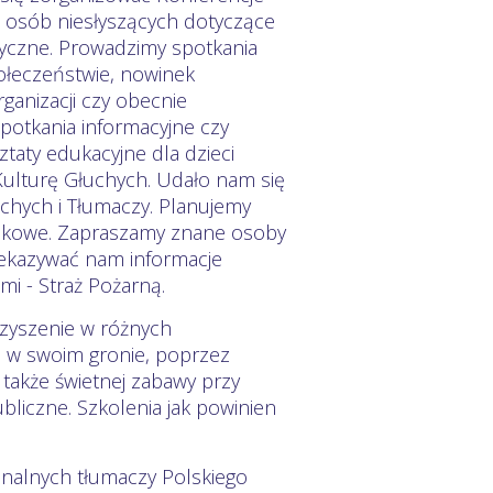
a osób niesłyszących dotyczące
tyczne. Prowadzimy spotkania
ołeczeństwie, nowinek
ganizacji czy obecnie
potkania informacyjne czy
taty edukacyjne dla dzieci
Kulturę Głuchych. Udało nam się
uchych i Tłumaczy. Planujemy
ołajkowe. Zapraszamy znane osoby
zekazywać nam informacje
mi - Straż Pożarną.
zyszenie w różnych
ń w swoim gronie, poprzez
 także świetnej zabawy przy
bliczne. Szkolenia jak powinien
nalnych tłumaczy Polskiego