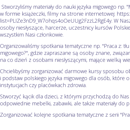
Stworzyliśmy materiały do nauki języka migowego np. "
w formie książeczki, filmy na stronie internetowej: http
list=PLIZe3nD9_W7ohqs4oOeUUg2FzzL2RgE4y. W Naszym 
osoby niesłyszące, harcerze, uczestnicy kursów Polski
wszystkim Nasi członkowie.
Organizowaliśmy spotkania tematyczne np. "Praca z: t
migowego?", gdzie zapraszane są osoby znane, związa
na co dzień z osobami niesłyszącymi, mające wielką wie
Chcielibyśmy zorganizować darmowe kursy sposobu obs
i podstaw polskiego języka migowego dla osób, które o
instytucjach czy placówkach zdrowia.
Stworzyć kącik dla dzieci, z którymi przychodzą do Nas 
odpowiednie mebelki, zabawki, ale także materiały do p
Zorganizować kolejne spotkania tematyczne z serii "Praca