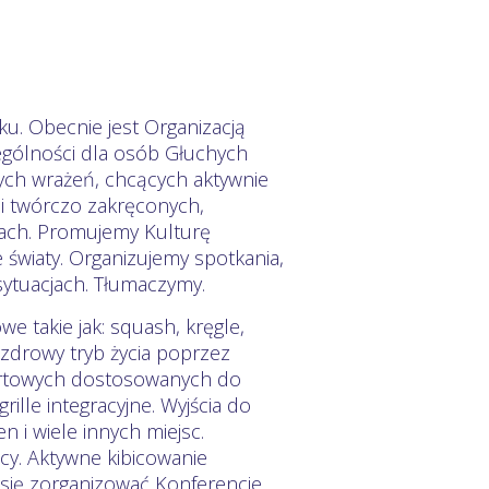
u. Obecnie jest Organizacją
ególności dla osób Głuchych
nych wrażeń, chcących aktywnie
 i twórczo zakręconych,
asach. Promujemy Kulturę
światy. Organizujemy spotkania,
sytuacjach. Tłumaczymy.
 takie jak: squash, kręgle,
 zdrowy tryb życia poprzez
portowych dostosowanych do
ille integracyjne. Wyjścia do
n i wiele innych miejsc.
icy. Aktywne kibicowanie
 się zorganizować Konferencje