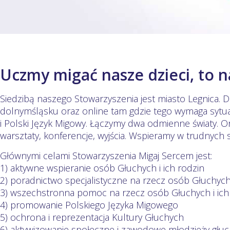
Uczmy migać nasze dzieci, to n
Siedzibą naszego Stowarzyszenia jest miasto Legnica. Dz
dolnymśląsku oraz online tam gdzie tego wymaga sytu
i Polski Język Migowy. Łączymy dwa odmienne światy. O
warsztaty, konferencje, wyjścia. Wspieramy w trudnych 
Głównymi celami Stowarzyszenia Migaj Sercem jest:
1) aktywne wspieranie osób Głuchych i ich rodzin
2) poradnictwo specjalistyczne na rzecz osób Głuchych 
3) wszechstronna pomoc na rzecz osób Głuchych i ich
4) promowanie Polskiego Języka Migowego
5) ochrona i reprezentacja Kultury Głuchych
6) aktywizowanie społeczne i zawodowe młodzieży głuch