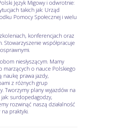
lski Język Migowy i odwrotnie:
tytucjach takich jak: Urząd
rodku Pomocy Społecznej i wielu
szkoleniach, konferencjach oraz
. Stowarzyszenie współpracuje
nosprawnymi.
sobom niesłyszącym. Mamy
ób marzących o nauce Polskiego
 naukę prawa jazdy,
bami z różnych grup
y. Tworzymy plany wyjazdów na
h jak: surdopedagodzy,
emy rozwinąć naszą działalność
na praktyki.