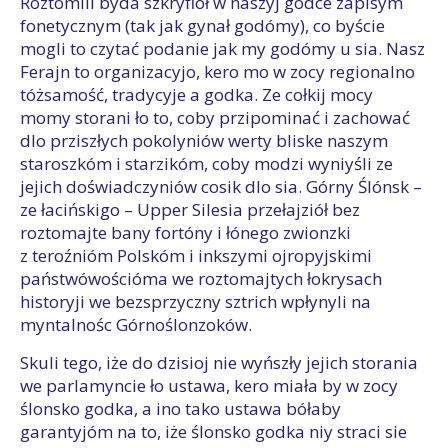
Roztomili byda szkryfloł w naszyj godce zapisym
fonetycznym (tak jak gynał godómy), co byście
mogli to czytać podanie jak my godómy u sia. Nasz
Ferajn to organizacyjo, kero mo w zocy regionalno
tóżsamość, tradycyje a godka. Ze cołkij mocy
momy storani ło to, coby przipominać i zachować
dlo prziszłych pokolyniów werty bliske naszym
staroszkóm i starzikóm, coby modzi wyniyśli ze
jejich doświadczyniów cosik dlo sia. Górny Ślónsk –
ze łacińskigo – Upper Silesia przełajziół bez
roztomajte bany fortóny i łónego zwionzki
z teroźnióm Polskóm i inkszymi ojropyjskimi
państwówościóma we roztomajtych łokrysach
historyji we bezsprzyczny sztrich wpłynyli na
myntalnośc Górnoślonzoków.
Skuli tego, iże do dzisioj nie wyńszły jejich storania
we parlamyncie ło ustawa, kero miała by w zocy
ślonsko godka, a ino tako ustawa bółaby
garantyjóm na to, iże ślonsko godka niy straci sie