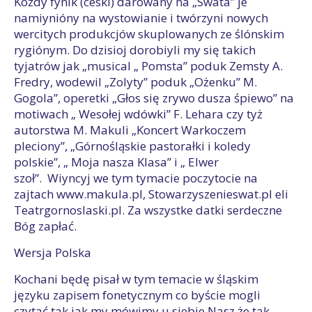
Kożdy fynik (ceski) darowany na „Swata” je
namiynióny na wystowianie i twórzyni nowych
wercitych produkcjów skuplowanych ze ślónskim
rygiónym. Do dzisioj dorobiyli my się takich
tyjatrów jak „musical „ Pomsta” poduk Zemsty A.
Fredry, wodewil „Zolyty” poduk „Ożenku” M.
Gogola”, operetki „Głos się zrywo dusza śpiewo” na
motiwach „ Wesołej wdówki” F. Lehara czy tyż
autorstwa M. Makuli „Koncert Warkoczem
pleciony”, „Górnośląskie pastorałki i koledy
polskie”, „ Moja nasza Klasa” i „ Elwer
szoł”. Wiyncyj we tym tymacie poczytocie na
zajtach www.makula.pl, Stowarzyszenieswat.pl eli
Teatrgornoslaski.pl. Za wszystke datki serdeczne
Bóg zapłać.
Wersja Polska
Kochani będę pisał w tym temacie w śląskim
języku zapisem fonetycznym co byście mogli
czytać tak jak my mówimy u siebie Nasz że tak