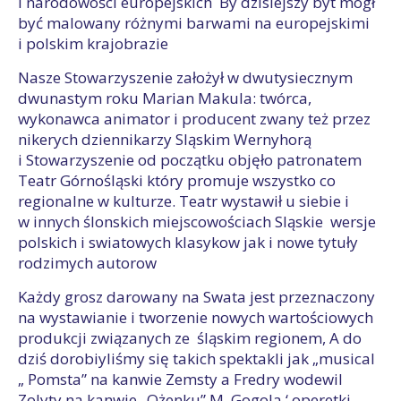
i narodowości europejskich By dzisiejszy byt mógł
być malowany różnymi barwami na europejskimi
i polskim krajobrazie
Nasze Stowarzyszenie założył w dwutysiecznym
dwunastym roku Marian Makula: twórca,
wykonawca animator i producent zwany też przez
nikerych dziennikarzy Sląskim Wernyhorą
i Stowarzyszenie od początku objęło patronatem
Teatr Górnośląski który promuje wszystko co
regionalne w kulturze. Teatr wystawił u siebie i
w innych ślonskich miejscowościach Sląskie wersje
polskich i swiatowych klasykow jak i nowe tytuły
rodzimych autorow
Każdy grosz darowany na Swata jest przeznaczony
na wystawianie i tworzenie nowych wartościowych
produkcji związanych ze śląskim regionem, A do
dziś dorobiyliśmy się takich spektakli jak „musical
„ Pomsta” na kanwie Zemsty a Fredry wodewil
Zolyty na kanwie „Ożenku” M. Gogola ‘ operetki