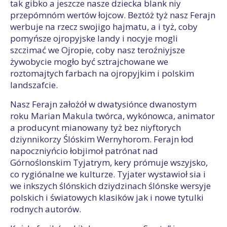
tak gibko a jeszcze nasze dziecka blank niy
przepómnóm wertów łojcow. Beztóż tyż nasz Ferajn
werbuje na rzecz swojigo hajmatu, a i tyż, coby
pomyńsze ojropyjske landy i nocyje mogli
szczimać we Ojropie, coby nasz teroźniyjsze
żywobycie mogło być sztrajchowane we
roztomajtych farbach na ojropyjkim i polskim
landszafcie.
Nasz Ferajn założół w dwatysiónce dwanostym
roku Marian Makula twórca, wykónowca, animator
a producynt mianowany tyż bez niyftorych
dziynnikorzy Ślóskim Wernyhorom. Ferajn łod
napoczniyńcio łobjimoł patrónat nad
Górnoślonskim Tyjatrym, kery prómuje wszyjsko,
co rygiónalne we kulturze. Tyjater wystawioł sia i
we inkszych ślónskich dziydzinach ślónske wersyje
polskich i światowych klasików jak i nowe tytulki
rodnych autorów.