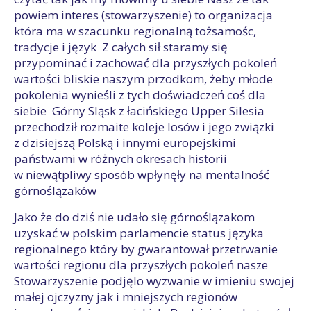
powiem interes (stowarzyszenie) to organizacja
która ma w szacunku regionalną tożsamośc,
tradycje i język Z całych sił staramy się
przypominać i zachować dla przyszłych pokoleń
wartości bliskie naszym przodkom, żeby młode
pokolenia wynieśli z tych doświadczeń coś dla
siebie Górny Sląsk z łacińskiego Upper Silesia
przechodził rozmaite koleje losów i jego związki
z dzisiejszą Polską i innymi europejskimi
państwami w różnych okresach historii
w niewątpliwy sposób wpłynęły na mentalność
górnoślązaków
Jako że do dziś nie udało się górnoślązakom
uzyskać w polskim parlamencie status języka
regionalnego który by gwarantował przetrwanie
wartości regionu dla przyszłych pokoleń nasze
Stowarzyszenie podjęlo wyzwanie w imieniu swojej
małej ojczyzny jak i mniejszych regionów