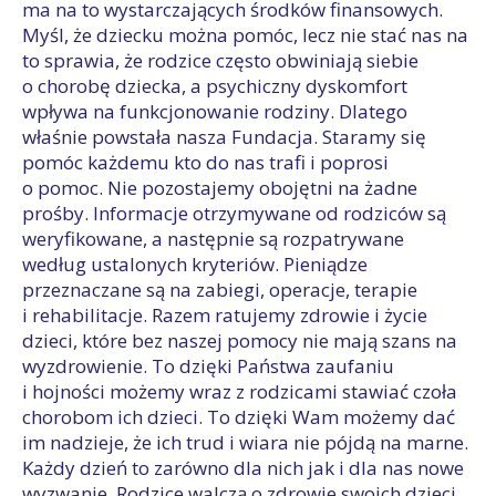
ma na to wystarczających środków finansowych.
Myśl, że dziecku można pomóc, lecz nie stać nas na
to sprawia, że rodzice często obwiniają siebie
o chorobę dziecka, a psychiczny dyskomfort
wpływa na funkcjonowanie rodziny. Dlatego
właśnie powstała nasza Fundacja. Staramy się
pomóc każdemu kto do nas trafi i poprosi
o pomoc. Nie pozostajemy obojętni na żadne
prośby. Informacje otrzymywane od rodziców są
weryfikowane, a następnie są rozpatrywane
według ustalonych kryteriów. Pieniądze
przeznaczane są na zabiegi, operacje, terapie
i rehabilitacje. Razem ratujemy zdrowie i życie
dzieci, które bez naszej pomocy nie mają szans na
wyzdrowienie. To dzięki Państwa zaufaniu
i hojności możemy wraz z rodzicami stawiać czoła
chorobom ich dzieci. To dzięki Wam możemy dać
im nadzieje, że ich trud i wiara nie pójdą na marne.
Każdy dzień to zarówno dla nich jak i dla nas nowe
wyzwanie. Rodzice walczą o zdrowie swoich dzieci