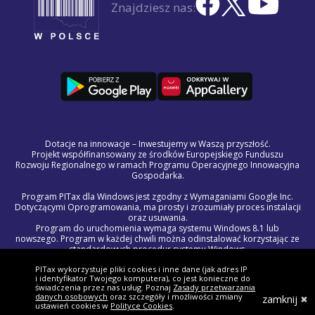
Znajdziesz nas:
Dotacje na innowacje – Inwestujemy w Waszą przyszłość.
Projekt współfinansowany ze środków Europejskiego Funduszu
Rozwoju Regionalnego w ramach Programu Operacyjnego Innowacyjna
Gospodarka.
Program PITax dla Windows jest zgodny z Wymaganiami Google Inc.
Dotyczącymi Oprogramowania, ma prosty i zrozumiały proces instalacji
oraz usuwania.
Program do uruchomienia wymaga systemu Windows 8.1 lub
nowszego. Program w każdej chwili można odinstalować korzystając ze
standardowych procedur systemu Windows.
Treść licencji na program PITax dla Windows jest częścią Regulaminu
PITax wykorzystuje pliki cookies i inne dane (jak adres IP
Świadczenia Usług Drogą Elektroniczną.
i identyfikator Twojego komputera), co jest konieczne do
W razie wystąpienia problemów technicznych lub błędów w programie,
świadczenia przez nas usług. Poznaj
Zasady przetwarzania
prosimy o kontakt z naszym zespołem wsparcia pod adresem
danych osobowych
oraz szczegóły i możliwości zmiany
zamknij
pomoc@pitax.pl.
ustawień cookies w
Polityce Cookies
.