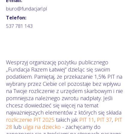
E-mail:
biuro@fundacjarl.pl
Telefon:
537 781 143
Wesprzyj organizację pożytku publicznego
„Fundacja Razem Łatwiej” dzieląc się swoim
podatkiem. Pamiętaj, że przekazanie 1,5% PIT na
wybrany przez Ciebie cel pozostaje bez wpływu
na Twoje rozliczenie z urzędem skarbowym i nie
pomniejsza należnego zwrotu nadpłaty. Jeśli
chcesz dowiedzieć się więcej na temat
najważniejszych elementów z których się składa
rozliczenie PIT 2025
takich jak
PIT 11
,
PIT 37
,
PIT
28
lub
ulga na dziecko
- zachęcamy do
zapoznania się z treściami na stronach naszego