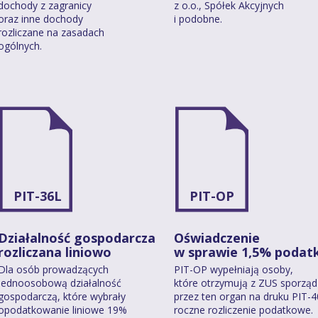
dochody z zagranicy
z o.o., Spółek Akcyjnych
oraz inne dochody
i podobne.
rozliczane na zasadach
ogólnych.
PIT-36L
PIT-OP
Działalność gospodarcza
Oświadczenie
rozliczana liniowo
w sprawie 1,5% podat
Dla osób prowadzących
PIT-OP wypełniają osoby,
jednoosobową działalność
które otrzymują z ZUS sporzą
gospodarczą, które wybrały
przez ten organ na druku PIT-
opodatkowanie liniowe 19%
roczne rozliczenie podatkowe.