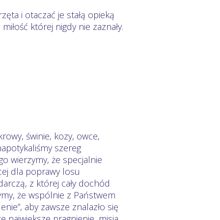
zęta i otaczać je stałą opieką
miłość której nigdy nie zaznały.
rowy, świnie, kozy, owce,
 napotykaliśmy szereg
o wierzymy, że specjalnie
cej dla poprawy losu
arczą, z której cały dochód
zymy, że wspólnie z Państwem
nie”, aby zawsze znalazło się
e największe pragnienie, misja,