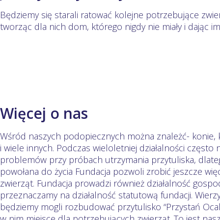
Będziemy się starali ratować kolejne potrzebujące zwier
tworząc dla nich dom, którego nigdy nie miały i dając im 
Więcej o nas
Wśród naszych podopiecznych można znależć- konie, k
i wiele innych. Podczas wieloletniej działalności często
problemów przy próbach utrzymania przytuliska, dlateg
powołana do życia Fundacja pozwoli zrobić jeszcze wię
zwierząt. Fundacja prowadzi również działalność gospod
przeznaczamy na działalność statutową fundacji. Wier
będziemy mogli rozbudować przytulisko “Przystań Ocale
w nim miejsce dla potrzebujących zwierząt. To jest nasz