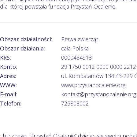
dla której powstała fundacja Przystań Ocalenie.
Obszar działalności:
Prawa zwierząt
Obszar działania:
cała Polska
KRS:
0000464918
Konto:
29 1750 0012 0000 0000 2212
Adres:
ul. Kombatantów 134 43-229 Ć
WWW:
www.przystanocalenie.org
E-mail:
kontakt@przystanocalenie.org
Telefon:
723808002
ublicznego „Przystań Ocalenie” dzieląc się swoim podat