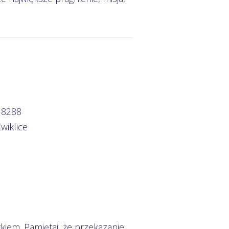
 8288
wiklice
kiem. Pamiętaj, że przekazanie