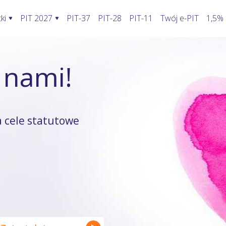
ki
PIT 2027
PIT-37
PIT-28
PIT-11
Twój e-PIT
1,5%
ormularze PIT 2027
Rozliczenie PIT 2027
Kalkulatory
 nami!
awić fakturę w KSeF?
PIT-28
Jak wypełnić PIT-2?
Kalkulator wynagrodzeń
oblemy stwarza KSeF?
PIT-36
Koszty uzyskania przychodu pracowni
Kalkulator walut
odatnika a KSeF
PIT-36L
Koszty uzyskania przychodu twórcy
Kalkulator odsetek PIT
 cele statutowe
wprowadzenia faktury do KSeF
PIT-37
Firma w domu
Kalkulator rozliczenia wspóln
enie faktury, gdy KSeF nie działa
PIT-38
Odliczenie składki zdrowotnej
Kalkulator zwrotu podatku
ie VAT z faktury poza KSeF
PIT-39
Działalność nierejestrowana
Kalkulator kilometrówki
rywatny a system KSeF
ruki PIT z załącznikami
Wybór formy opodatkowania
Kalkulator VAT