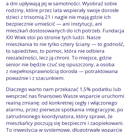
a dni upływają jej w samotności. Wyobraź sobie
rodziny, które przez lata wspierały swoje dorosłe
dzieci z trisomią 21 i nagle nie mają gdzie ich
bezpiecznie umieścić — ani instytucji, ani
mieszkań dostosowanych do ich potrzeb. Fundacja
XXI Wiek stoi po stronie tych ludzi. Nasze
mieszkania to nie tylko cztery ściany — to godność,
to sąsiedztwo, to pomoc, która nie odbiera
niezależności, lecz ją chroni. To miejsce, gdzie
senior nie będzie czuć się opuszczony, a osoba
z niepełnosprawnością dorosła — potraktowana
poważnie i z szacunkiem.
Dlaczego warto nam przekazać 1,5% podatku lub
wesprzeć nas finansowo Wasze wsparcie uruchomi
realną zmianę: od konkretnej cegły i włączonego
alarmu, przez pierwsze spotkania integracyjne, po
zatrudnionego koordynatora, który sprawi, że
mieszkańcy poczują się bezpieczni i zaopiekowani.
To inwestycja w systemowe, długotrwałe wsparcie