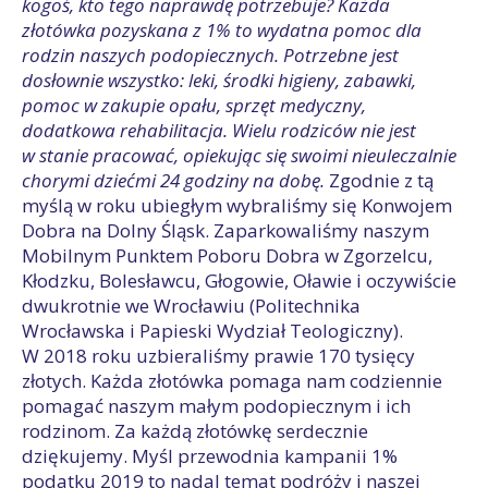
kogoś, kto tego naprawdę potrzebuje? Każda
złotówka pozyskana z 1% to wydatna pomoc dla
rodzin naszych podopiecznych. Potrzebne jest
dosłownie wszystko: leki, środki higieny, zabawki,
pomoc w zakupie opału, sprzęt medyczny,
dodatkowa rehabilitacja. Wielu rodziców nie jest
w stanie pracować, opiekując się swoimi nieuleczalnie
chorymi dziećmi 24 godziny na dobę.
Zgodnie z tą
myślą w roku ubiegłym wybraliśmy się Konwojem
Dobra na Dolny Śląsk. Zaparkowaliśmy naszym
Mobilnym Punktem Poboru Dobra w Zgorzelcu,
Kłodzku, Bolesławcu, Głogowie, Oławie i oczywiście
dwukrotnie we Wrocławiu (Politechnika
Wrocławska i Papieski Wydział Teologiczny).
W 2018 roku uzbieraliśmy prawie 170 tysięcy
złotych. Każda złotówka pomaga nam codziennie
pomagać naszym małym podopiecznym i ich
rodzinom. Za każdą złotówkę serdecznie
dziękujemy.
Myśl przewodnia kampanii 1%
podatku 2019 to nadal temat podróży i naszej