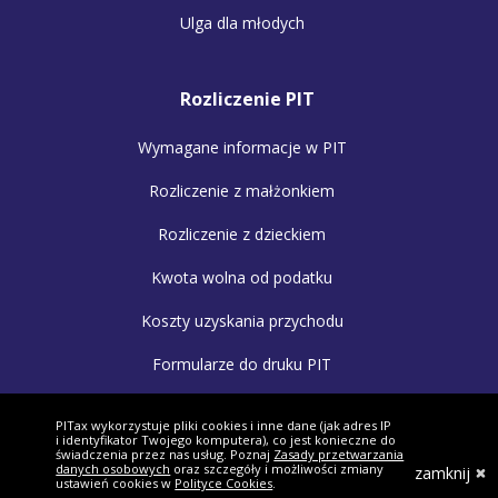
Ulga dla młodych
Rozliczenie PIT
Wymagane informacje w PIT
Rozliczenie z małżonkiem
Rozliczenie z dzieckiem
Kwota wolna od podatku
Koszty uzyskania przychodu
Formularze do druku PIT
PITax wykorzystuje pliki cookies i inne dane (jak adres IP
i identyfikator Twojego komputera), co jest konieczne do
Program ten nie umożliwia swobodnego wyboru i
świadczenia przez nas usług. Poznaj
Zasady przetwarzania
przekazania 1,5% podatku dochodowego od osób
danych osobowych
oraz szczegóły i możliwości zmiany
zamknij
ustawień cookies w
Polityce Cookies
.
fizycznych wybranej Organizacji Pożytku