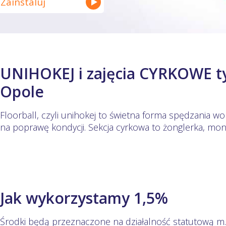
Zainstaluj
UNIHOKEJ i zajęcia CYRKOWE ty
Opole
Floorball, czyli unihokej to świetna forma spędzania 
na poprawę kondycji. Sekcja cyrkowa to żonglerka, mono
Jak wykorzystamy 1,5%
Środki będą przeznaczone na działalność statutową m.i