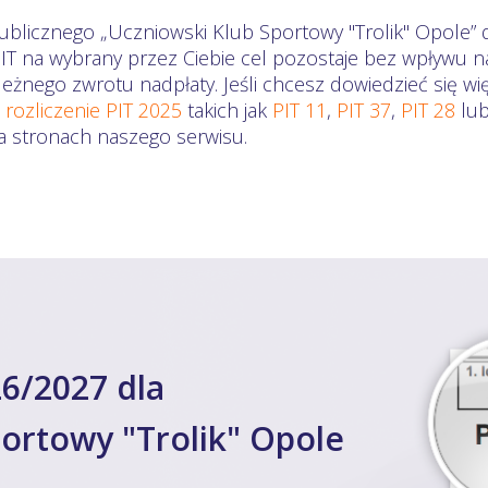
ublicznego „Uczniowski Klub Sportowy "Trolik" Opole” 
PIT na wybrany przez Ciebie cel pozostaje bez wpływu n
eżnego zwrotu nadpłaty. Jeśli chcesz dowiedzieć się wi
a
rozliczenie PIT 2025
takich jak
PIT 11
,
PIT 37
,
PIT 28
lu
na stronach naszego serwisu.
6/2027 dla
ortowy "Trolik" Opole