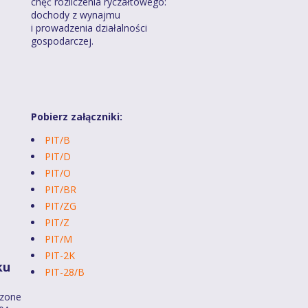
chęć rozliczenia ryczałtowego:
dochody z wynajmu
i prowadzenia działalności
gospodarczej.
Pobierz załączniki:
PIT/B
PIT/D
PIT/O
PIT/BR
PIT/ZG
PIT/Z
PIT/M
PIT-2K
ku
PIT-28/B
dzone