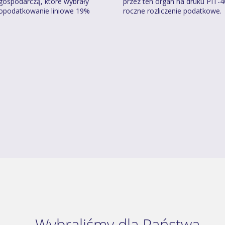
gospodarczą, które wybrały
przez ten organ na druku PIT-
opodatkowanie liniowe 19%
roczne rozliczenie podatkowe.
Wybraliśmy dla Państwa