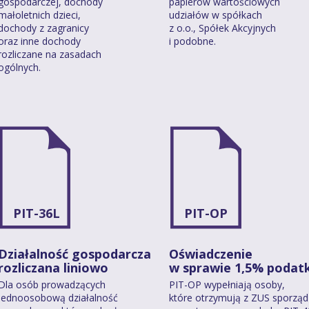
gospodarczej, dochody
papierów wartościowych
małoletnich dzieci,
udziałów w spółkach
dochody z zagranicy
z o.o., Spółek Akcyjnych
oraz inne dochody
i podobne.
rozliczane na zasadach
ogólnych.
PIT-36L
PIT-OP
Działalność gospodarcza
Oświadczenie
rozliczana liniowo
w sprawie 1,5% podat
Dla osób prowadzących
PIT-OP wypełniają osoby,
jednoosobową działalność
które otrzymują z ZUS sporzą