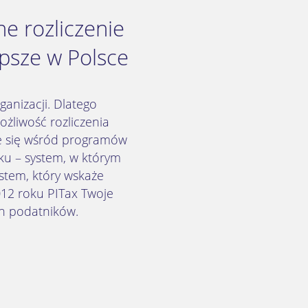
e rozliczenie
psze w Polsce
anizacji. Dlatego
żliwość rozliczenia
ce się wśród programów
ku – system, w którym
stem, który wskaże
12 roku PITax Twoje
ch podatników.