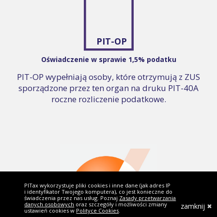
PIT-OP
Oświadczenie w sprawie 1,5% podatku
PIT-OP wypełniają osoby, które otrzymują z ZUS
sporządzone przez ten organ na druku PIT-40A
roczne rozliczenie podatkowe.
PITax wykorzystuje pliki cookies i inne dane (jak adres IP
i identyfikator Twojego komputera), co jest konieczne do
świadczenia przez nas usług. Poznaj
Zasady przetwarzania
danych osobowych
oraz szczegóły i możliwości zmiany
zamknij
ustawień cookies w
Polityce Cookies
.