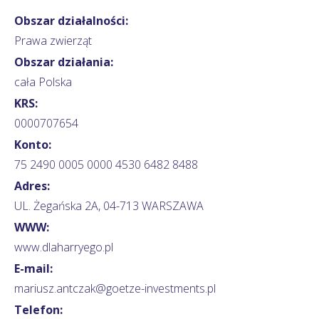
Obszar działalności:
Prawa zwierząt
Obszar działania:
cała Polska
KRS:
0000707654
Konto:
75 2490 0005 0000 4530 6482 8488
Adres:
UL. Żegańska 2A, 04-713 WARSZAWA
WWW:
www.dlaharryego.pl
E-mail:
mariusz.antczak@goetze-investments.pl
Telefon: