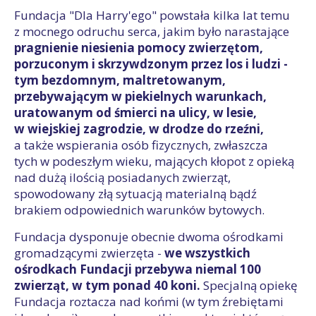
Fundacja "Dla Harry'ego" powstała kilka lat temu
z mocnego odruchu serca, jakim było narastające
pragnienie niesienia pomocy zwierzętom,
porzuconym i skrzywdzonym przez los i ludzi -
tym bezdomnym, maltretowanym,
przebywającym w piekielnych warunkach,
uratowanym od śmierci na ulicy, w lesie,
w wiejskiej zagrodzie, w drodze do rzeźni,
a także wspierania osób fizycznych, zwłaszcza
tych w podeszłym wieku, mających kłopot z opieką
nad dużą ilością posiadanych zwierząt,
spowodowany złą sytuacją materialną bądź
brakiem odpowiednich warunków bytowych.
Fundacja dysponuje obecnie dwoma ośrodkami
gromadzącymi zwierzęta -
we wszystkich
ośrodkach Fundacji przebywa niemal 100
zwierząt, w tym ponad 40 koni.
Specjalną opiekę
Fundacja roztacza nad końmi (w tym źrebiętami