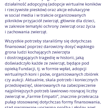
działalność adopcyjną (adopcje wirtualne koników
i rzeczywiste piesków) oraz akcje edukacyjne
w social media i w trakcie organizowanych
pikników przyjaciół zwierząt, głównie dla dzieci,
w zakresie tematyki ochrony zwierząt oraz życia
i zachowania zwierząt.
Wszystkie potrzeby staraliśmy się dotychczas
finansować poprzez darowizny dosyć wąskiego
grona ludzi kochających zwierzęta
i dostrzegających tragedię w historii, jaką
doświadczyło każde ze zwierząt, będące pod
opieką Fundacji, tj. w formie wpłat, adopcji
wirtualnych koni i psów, organizowanych zbiórek
czy aukcji. Aktualnie, skala potrzeb i koniecznych
przedsięwzięć, skierowanych na zabezpieczenie
najpilniejszych potrzeb lawinowo rosnącej liczby
zwierząt w „Farmie Empatii”, znacznie przekracza
pułap stosowanej dotychczas formy finansowania,
stąd niezmiernie uprzejma prośba i głośny apel