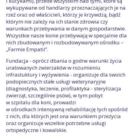
i kucykami), przede wszystkim nad tymi, które są
wykupywane od handlarzy przeznaczających je na
rzeź oraz od właścicieli, którzy je krzywdzą, bądź
którym nie zależy na ich stanie zdrowia czy
warunkach przebywania w danym gospodarstwie.
Wszystkie nasze konie przebywają w specjalnie dla
nich zbudowanym i rozbudowywanym ośrodku –
„Farmie Empatii”.
Fundacja - oprócz dbania o godne warunki życia
uratowanych zwierzaków w rozumieniu
infrastuktury i wyżywienia - organizuje dla swoich
podopiecznych stałe usługi weterynaryjne
(diagnostyka, leczenie, profilaktyka - sterylizacja
zwierząt, szczególnie psów), w tym pobyt
w szpitalu dla koni, prowadzi
w ośrodkach intensywną rehabilitację tych spośród
z nich, dla których jest ona warunkiem przeżycia
oraz organizuje wszelkie potrzebne usługi
ortopedyczne i kowalskie.