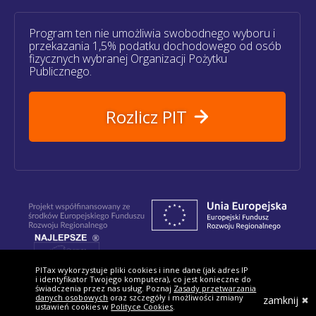
Program ten nie umożliwia swobodnego wyboru i
przekazania 1,5% podatku dochodowego od osób
fizycznych wybranej Organizacji Pożytku
Publicznego.
Rozlicz PIT
Znajdziesz nas:
PITax wykorzystuje pliki cookies i inne dane (jak adres IP
i identyfikator Twojego komputera), co jest konieczne do
świadczenia przez nas usług. Poznaj
Zasady przetwarzania
danych osobowych
oraz szczegóły i możliwości zmiany
zamknij
ustawień cookies w
Polityce Cookies
.