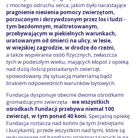
z mocnego odruchu serca, jakim było narastające
pragnienie niesienia pomocy zwierzętom,
porzuconym i skrzywdzonym przez los i ludzi -
tym bezdomnym, maltretowanym,
przebywającym w piekielnych warunkach,
uratowanym od śmierci na ulicy, w lesie,
w wiejskiej zagrodzie, w drodze do rzeźni,
a także wspierania osób fizycznych, zwłaszcza
tych w podeszłym wieku, mających kłopot z opieką
nad dużą ilością posiadanych zwierząt,
spowodowany złą sytuacją materialną bądź
brakiem odpowiednich warunków bytowych.
Fundacja dysponuje obecnie dwoma ośrodkami
gromadzącymi zwierzęta -
we wszystkich
ośrodkach Fundacji przebywa niemal 100
zwierząt, w tym ponad 40 koni.
Specjalną opiekę
Fundacja roztacza nad końmi (w tym źrebiętami
i kucykami), przede wszystkim nad tymi, które są
wykupywane od handlarzy przeznaczających je na