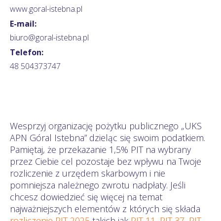
www.goral-istebna.pl
E-mail:
biuro@goral-istebna.pl
Telefon:
48 504373747
Wesprzyj organizację pożytku publicznego „UKS
APN Góral Istebna” dzieląc się swoim podatkiem.
Pamiętaj, że przekazanie 1,5% PIT na wybrany
przez Ciebie cel pozostaje bez wpływu na Twoje
rozliczenie z urzędem skarbowym i nie
pomniejsza należnego zwrotu nadpłaty. Jeśli
chcesz dowiedzieć się więcej na temat
najważniejszych elementów z których się składa
rozliczenie PIT 2025
takich jak
PIT 11
,
PIT 37
,
PIT