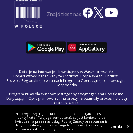
Znajdziesz nas:
Dotacje na innowacje – Inwestujemy w Waszą przyszłość.
Projekt współfinansowany ze środków Europejskiego Funduszu
Rozwoju Regionalnego w ramach Programu Operacyjnego Innowacyjna
Gospodarka.
Program PITax dla Windows jest zgodny z Wymaganiami Google Inc.
Dotyczącymi Oprogramowania, ma prosty i zrozumiały proces instalacji
oraz usuwania.
Program do uruchomienia wymaga systemu Windows 8.1 lub
nowszego. Program w każdej chwili można odinstalować korzystając ze
PITax wykorzystuje pliki cookies i inne dane (jak adres IP
standardowych procedur systemu Windows.
i identyfikator Twojego komputera), co jest konieczne do
Treść licencji na program PITax dla Windows jest częścią Regulaminu
świadczenia przez nas usług. Poznaj
Zasady przetwarzania
Świadczenia Usług Drogą Elektroniczną.
danych osobowych
oraz szczegóły i możliwości zmiany
zamknij
ustawień cookies w
Polityce Cookies
.
W razie wystąpienia problemów technicznych lub błędów w programie,