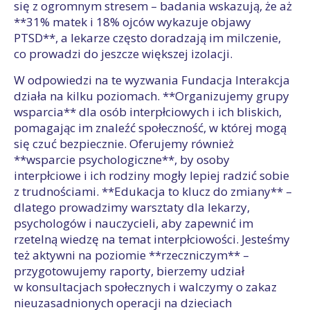
się z ogromnym stresem – badania wskazują, że aż
**31% matek i 18% ojców wykazuje objawy
PTSD**, a lekarze często doradzają im milczenie,
co prowadzi do jeszcze większej izolacji.
W odpowiedzi na te wyzwania Fundacja Interakcja
działa na kilku poziomach. **Organizujemy grupy
wsparcia** dla osób interpłciowych i ich bliskich,
pomagając im znaleźć społeczność, w której mogą
się czuć bezpiecznie. Oferujemy również
**wsparcie psychologiczne**, by osoby
interpłciowe i ich rodziny mogły lepiej radzić sobie
z trudnościami. **Edukacja to klucz do zmiany** –
dlatego prowadzimy warsztaty dla lekarzy,
psychologów i nauczycieli, aby zapewnić im
rzetelną wiedzę na temat interpłciowości. Jesteśmy
też aktywni na poziomie **rzeczniczym** –
przygotowujemy raporty, bierzemy udział
w konsultacjach społecznych i walczymy o zakaz
nieuzasadnionych operacji na dzieciach