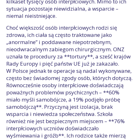
kilkaset tysięcy osób interpłciowych. Mimo to ich
sytuacja pozostaje niewidzialna, a wsparcie –
niemal nieistniejące.
Choć większość osób interpłciowych rodzi się
zdrowa, ich ciała są często traktowane jako
„anormalne” i poddawane niepotrzebnym,
nieodwracalnym zabiegom chirurgicznym. ONZ
uznała te procedury za **tortury**, a sześć krajów
Rady Europy i pięć państw UE już je zakazało.
W Polsce jednak te operacje są nadal wykonywane,
często bez świadomej zgody osób, których dotyczą.
Równocześnie osoby interpłciowe doświadczają
poważnych problemów psychicznych – **60%
miało myśli samobójcze, a 19% podjęło próbę
samobójczą**. Przyczyną jest izolacja, brak
wsparcia i niewiedza społeczeństwa. Szkoła
również nie jest bezpiecznym miejscem – **76%
interpłciowych uczniów doświadczało
wyśmiewania i gróźb**. Ich rodzice także mierzą