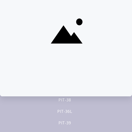
Porozmawiaj na czacie
22 100 22 55
pomoc@pitax.pl
Formularze PIT
PIT-37
PIT-28
PIT-36
PIT-38
PIT-36L
PIT-39