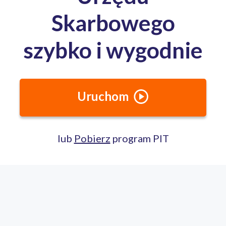
Media o nas:
Całodobowa pomoc ekspertów PITax