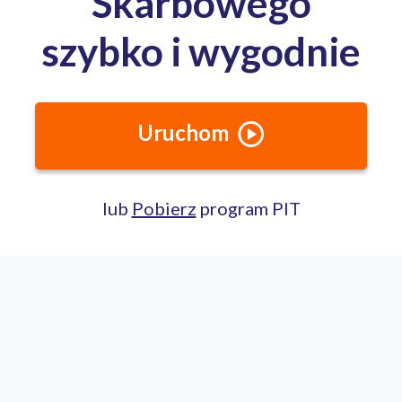
Całodobowa pomoc ekspertów PITax
Porozmawiaj na czacie
22 100 22 55
pomoc@pitax.pl