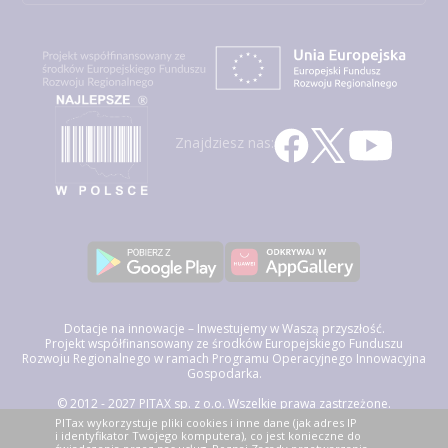
Znajdziesz nas:
Dotacje na innowacje – Inwestujemy w Waszą przyszłość.
Projekt współfinansowany ze środków Europejskiego Funduszu
Rozwoju Regionalnego w ramach Programu Operacyjnego Innowacyjna
Gospodarka.
© 2012 - 2027 PITAX sp. z o.o. Wszelkie prawa zastrzeżone.
Korzystając z niniejszego serwisu akceptujesz
Regulamin Świadczenia
PITax wykorzystuje pliki cookies i inne dane (jak adres IP
Usług Drogą Elektroniczną, politykę przetwarzania danych osobowych
i identyfikator Twojego komputera), co jest konieczne do