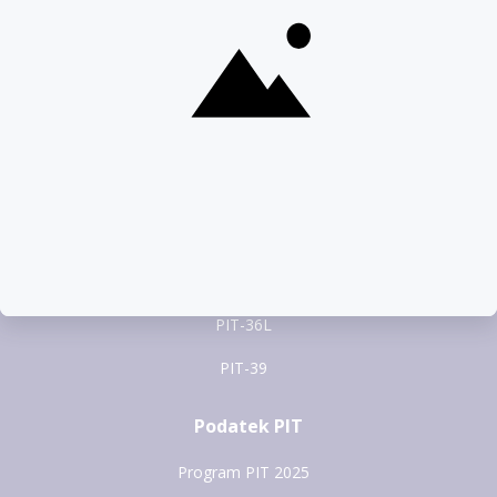
Formularze PIT
PIT-37
PIT-28
PIT-36
PIT-38
PIT-36L
PIT-39
Podatek PIT
Program PIT 2025