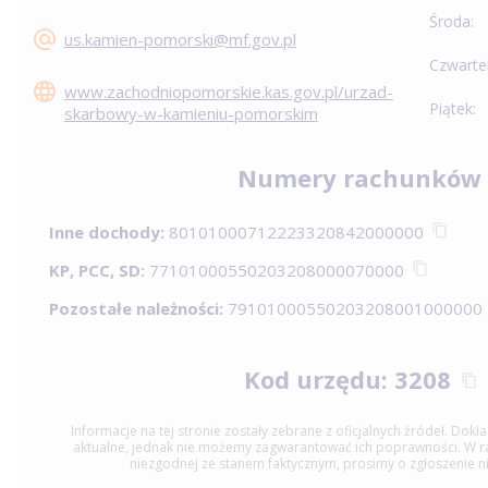
Środa:
us.kamien-pomorski@mf.gov.pl
Czwarte
www.zachodniopomorskie.kas.gov.pl/urzad-
Piątek:
skarbowy-w-kamieniu-pomorskim
Numery rachunków
Inne dochody:
80101000712223320842000000
KP, PCC, SD:
77101000550203208000070000
Pozostałe należności:
79101000550203208001000000
Kod urzędu: 3208
Informacje na tej stronie zostały zebrane z oficjalnych źródeł. Dok
aktualne, jednak nie możemy zagwarantować ich poprawności. W raz
niezgodnej ze stanem faktycznym, prosimy o zgłoszenie n