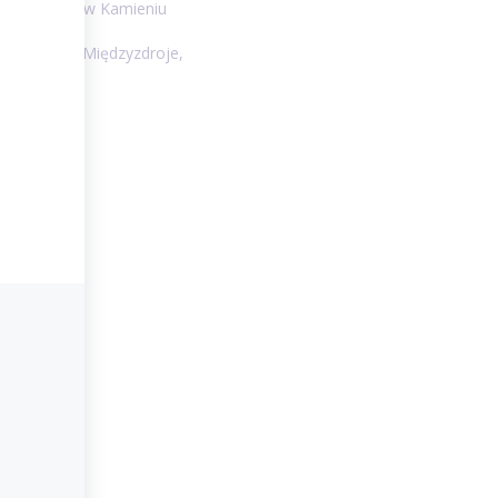
d Skarbowy w Kamieniu
 Pomorski, Międzyzdroje,