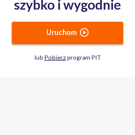
Urzą
Pomorskim obsługuje mieszkanców z terenu:
powiat kamieński obejmujący gminy: Dziwnów, Golczewo, Kamień
Świerzno, Wolin
Jak dojechać?