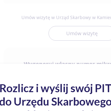
Umów wizytę w Urząd Skarbowy w Kamie
Umów wizytę
Wygeneruj własny numer mikr
PESEL
NIP
Zas
Urząd Skarbowy w Kamieniu Pomorskim - Mieszka I 5B