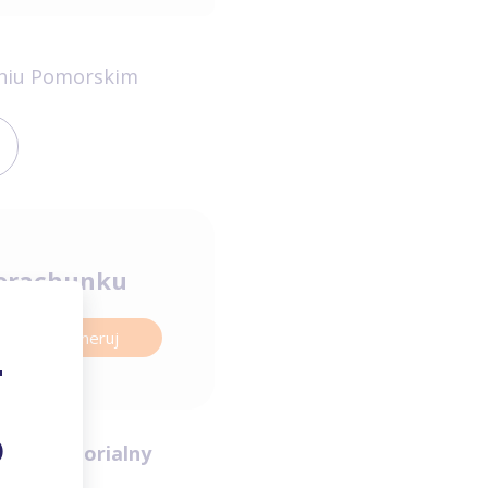
niu Pomorskim
orachunku
Wygeneruj
ięg terytorialny