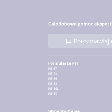
Całodobowa pomoc ekspert
Porozmawiaj n
Formularze PIT
PIT-37
PIT-28
PIT-36
PIT-38
PIT-36L
PIT-39
Wynagrodzenie