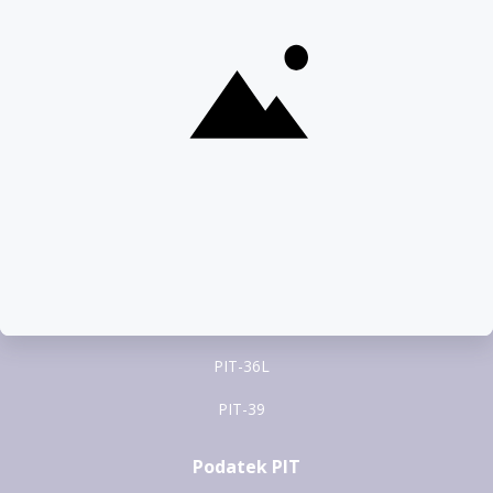
pomoc@pitax.pl
Formularze PIT
PIT-37
PIT-28
PIT-36
PIT-38
PIT-36L
PIT-39
Podatek PIT