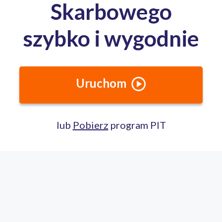
Całodobowa pomoc ekspertów PITax
Porozmawiaj na czacie
22 100 22 55