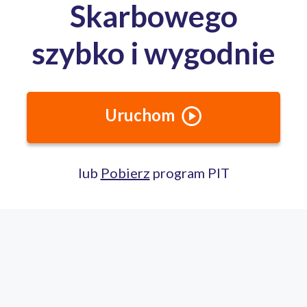
Całodobowa pomoc ekspertów PITax
Porozmawiaj na czacie
22 100 22 55