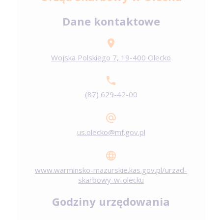
Dane kontaktowe
Wojska Polskiego 7, 19-400 Olecko
(87) 629-42-00
us.olecko@mf.gov.pl
www.warminsko-mazurskie.kas.gov.pl/urzad-
skarbowy-w-olecku
Godziny urzędowania