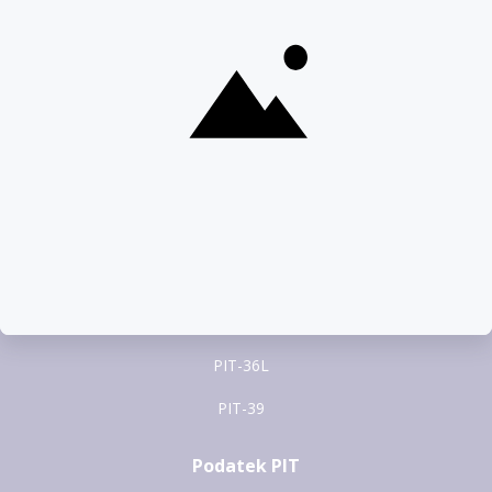
pomoc@pitax.pl
Formularze PIT
PIT-37
PIT-28
PIT-36
PIT-38
PIT-36L
PIT-39
Podatek PIT