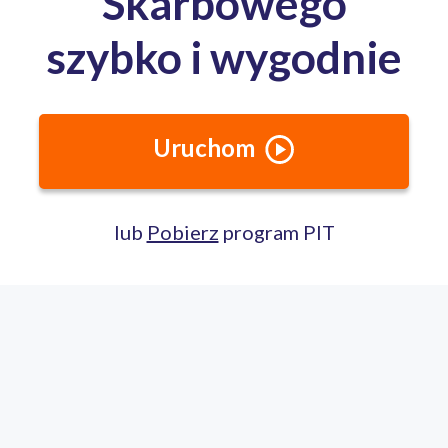
Całodobowa pomoc ekspertów PITax
Porozmawiaj na czacie
22 100 22 55
pomoc@pitax.pl