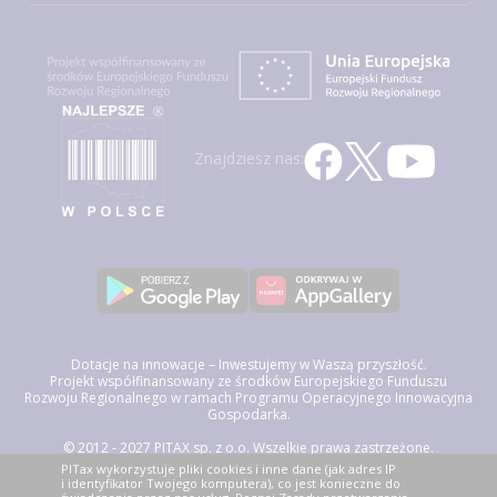
Znajdziesz nas:
Dotacje na innowacje – Inwestujemy w Waszą przyszłość.
Projekt współfinansowany ze środków Europejskiego Funduszu
Rozwoju Regionalnego w ramach Programu Operacyjnego Innowacyjna
Gospodarka.
© 2012 - 2027 PITAX sp. z o.o. Wszelkie prawa zastrzeżone.
Korzystając z niniejszego serwisu akceptujesz
Regulamin Świadczenia
PITax wykorzystuje pliki cookies i inne dane (jak adres IP
Usług Drogą Elektroniczną, politykę przetwarzania danych osobowych
i identyfikator Twojego komputera), co jest konieczne do