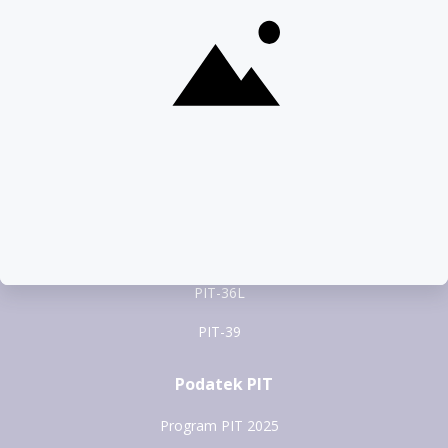
Formularze PIT
PIT-37
PIT-28
PIT-36
PIT-38
PIT-36L
PIT-39
Podatek PIT
Program PIT 2025