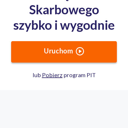
Całodobowa pomoc ekspertów PITax
Porozmawiaj na czacie