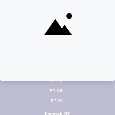
22 100 22 55
pomoc@pitax.pl
Formularze PIT
PIT-37
PIT-28
PIT-36
PIT-38
PIT-36L
PIT-39
Podatek PIT