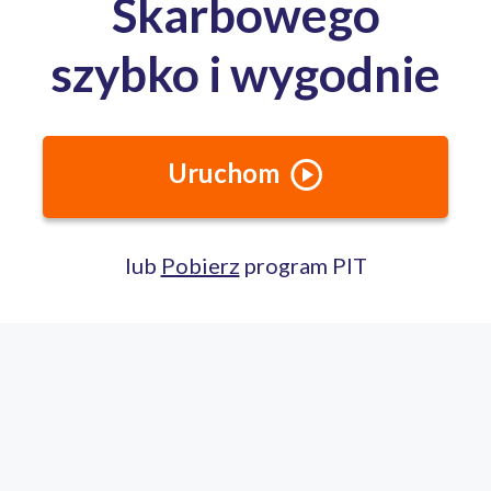
Całodobowa pomoc ekspertów PITax
Porozmawiaj na czacie
22 100 22 55