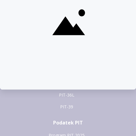
pomoc@pitax.pl
Formularze PIT
PIT-37
PIT-28
PIT-36
PIT-38
PIT-36L
PIT-39
Podatek PIT
Program PIT 2025