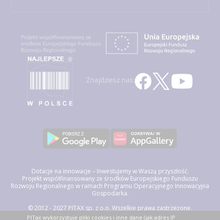
Znajdziesz nas:
Dotacje na innowacje – Inwestujemy w Waszą przyszłość.
Projekt współfinansowany ze środków Europejskiego Funduszu
Rozwoju Regionalnego w ramach Programu Operacyjnego Innowacyjna
Gospodarka.
© 2012 - 2027 PITAX sp. z o.o. Wszelkie prawa zastrzeżone.
Korzystając z niniejszego serwisu akceptujesz
Regulamin Świadczenia
PITax wykorzystuje pliki cookies i inne dane (jak adres IP