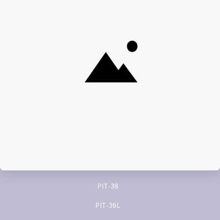
Porozmawiaj na czacie
22 100 22 55
pomoc@pitax.pl
Formularze PIT
PIT-37
PIT-28
PIT-36
PIT-38
PIT-36L