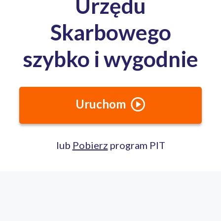
Media o nas:
Całodobowa pomoc ekspertów PITax