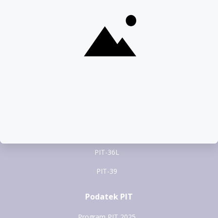
pomoc@pitax.pl
Formularze PIT
PIT-37
PIT-28
PIT-36
PIT-38
PIT-36L
PIT-39
Podatek PIT
Program PIT 2025