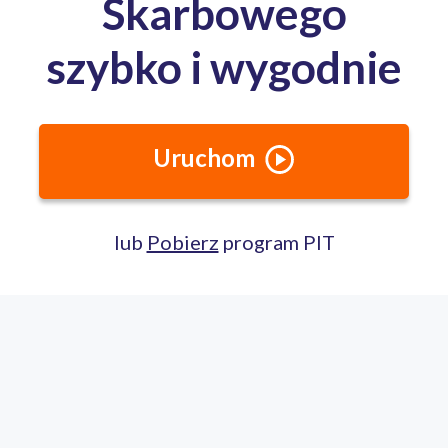
Całodobowa pomoc ekspertów PITax
Porozmawiaj na czacie
22 100 22 55