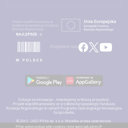
Znajdziesz nas:
Dotacje na innowacje – Inwestujemy w Waszą przyszłość.
Projekt współfinansowany ze środków Europejskiego Funduszu
Rozwoju Regionalnego w ramach Programu Operacyjnego Innowacyjna
Gospodarka.
© 2012 - 2027 PITAX sp. z o.o. Wszelkie prawa zastrzeżone.
Korzystając z niniejszego serwisu akceptujesz
Regulamin Świadczenia
PITax wykorzystuje pliki cookies i inne dane (jak adres IP