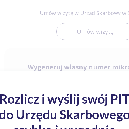
Umów wizytę w Urząd Skarbowy w S
Umów wizytę
Wygeneruj własny numer mikr
PESEL
NIP
Zasięg tery
Urząd Skarbowy w Szczytnie - Warszawska 5
Urząd Skarbowy