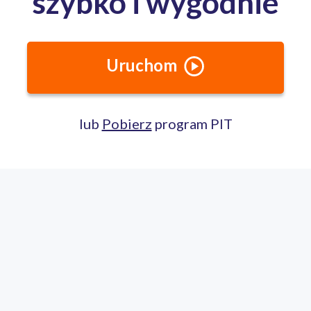
mieszkanców z terenu:
powiat szczycieński obejmujący: miasto Szczytno gminy: Dźwierzu
Szczytno, Świętajno, Wielbark
Jak dojechać?