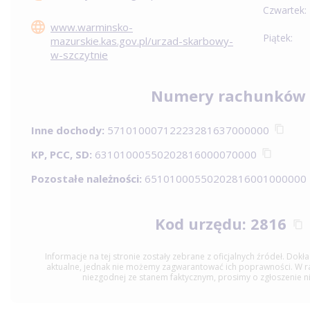
Czwartek:
www.warminsko-
Piątek:
mazurskie.kas.gov.pl/urzad-skarbowy-
w-szczytnie
Numery rachunków
Inne dochody:
57101000712223281637000000
KP, PCC, SD:
63101000550202816000070000
Pozostałe należności:
65101000550202816001000000
Kod urzędu: 2816
Informacje na tej stronie zostały zebrane z oficjalnych źródeł. Dok
aktualne, jednak nie możemy zagwarantować ich poprawności. W raz
niezgodnej ze stanem faktycznym, prosimy o zgłoszenie n