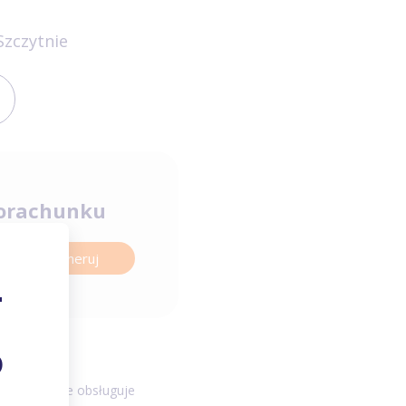
zczytnie
orachunku
Wygeneruj
torialny
 w Szczytnie obsługuje