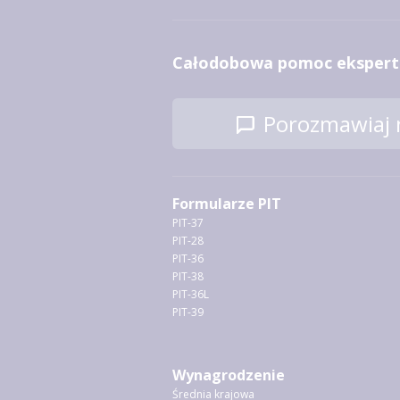
Całodobowa pomoc ekspert
Porozmawiaj n
Formularze PIT
PIT-37
PIT-28
PIT-36
PIT-38
PIT-36L
PIT-39
Wynagrodzenie
Średnia krajowa