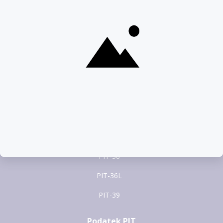
22 100 22 55
pomoc@pitax.pl
Formularze PIT
PIT-37
PIT-28
PIT-36
PIT-38
PIT-36L
PIT-39
Podatek PIT