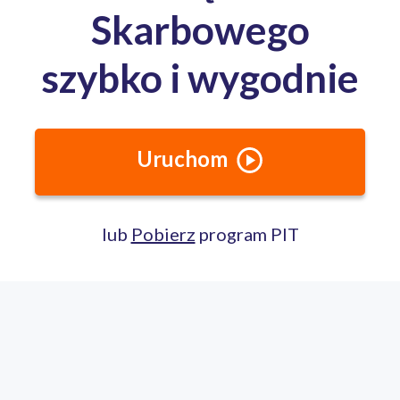
Całodobowa pomoc ekspertów PITax
Porozmawiaj na czacie