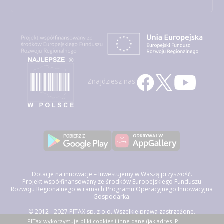
Znajdziesz nas:
Dotacje na innowacje – Inwestujemy w Waszą przyszłość.
Projekt współfinansowany ze środków Europejskiego Funduszu
Rozwoju Regionalnego w ramach Programu Operacyjnego Innowacyjna
Gospodarka.
© 2012 - 2027 PITAX sp. z o.o. Wszelkie prawa zastrzeżone.
Korzystając z niniejszego serwisu akceptujesz
Regulamin Świadczenia
PITax wykorzystuje pliki cookies i inne dane (jak adres IP