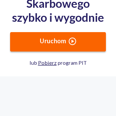
Całodobowa pomoc ekspertów PITax
Porozmawiaj na czacie
22 100 22 55