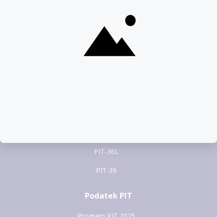
pomoc@pitax.pl
Formularze PIT
PIT-37
PIT-28
PIT-36
PIT-38
PIT-36L
PIT-39
Podatek PIT
Program PIT 2025