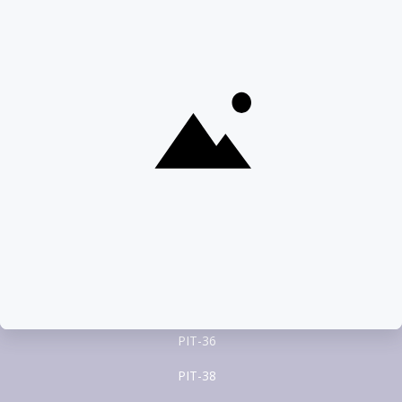
Całodobowa pomoc ekspertów PITax
Porozmawiaj na czacie
22 100 22 55
pomoc@pitax.pl
Formularze PIT
PIT-37
PIT-28
PIT-36
PIT-38