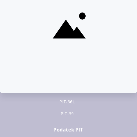
pomoc@pitax.pl
Formularze PIT
PIT-37
PIT-28
PIT-36
PIT-38
PIT-36L
PIT-39
Podatek PIT