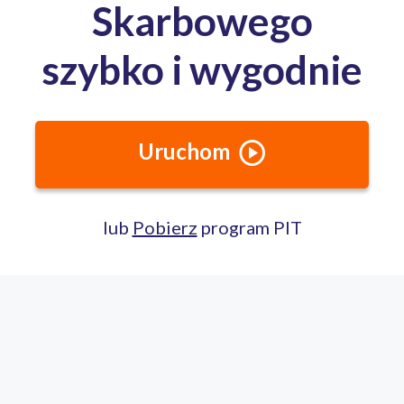
Całodobowa pomoc ekspertów PITax
Porozmawiaj na czacie
22 100 22 55