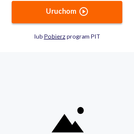
kategorii zwracano przede wszystkim uwagę na
wzrost ilości dokumentów składanych
elektronicznie w czasie dwóch ostatnich sezonów
rozliczeniowych. Urząd Skarbowy Warszawa-
Bemowo przyjął w 2015 r. 68,75% cyfrowych
dokumentów podatkowych. W roku 2016 było to
74,58%. Wzrost wyniósł więc 5,83 % – co stanowi
średni rezultat.