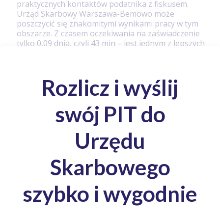
praktycznych kontaktów podatnika z fiskusem.
Urząd Skarbowy Warszawa-Bemowo może
poszczycić się znakomitymi wynikami pracy w tym
obszarze. Z czasem oczekiwania na zaświadczenie
tylko 0,09 dnia, czyli 43 min – jest jednym z lepszych
w tym względzie jednostek w kraju.
Po drugie – czas prowadzenia postępowania
podatkowego (wszczętego przez podatnika).
Wśród największych urzędów postępowania
podatkowe trwać mogą od ok. 20 dni do ponad 60.
Urząd Skarbowy Warszawa-Bemowo realizuję tę
procedurę niezbyt sprawnie, bo w przeciągu 32,57
dnia, jednak tak jak powiedziane to zostało
wcześniej jest to wciąż średni (względnie
satysfakcjonujący) rezultat.
Po trzecie – poziom podatków odprowadzanych
dobrowolnie. Oceny w omawianej grupie wahają
się w tej kategorii od ok. 96% do ponad 99%. Urząd
Skarbowy Warszawa-Bemowo z rezultatem 98,09%
plasuje się w środkowej części zestawienia i należy
to uznać za dobry wynik.
Po czwarte – cyfryzacja obsługi podatkowej. W tej