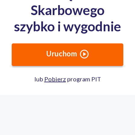
Całodobowa pomoc ekspertów PITax
Porozmawiaj na czacie