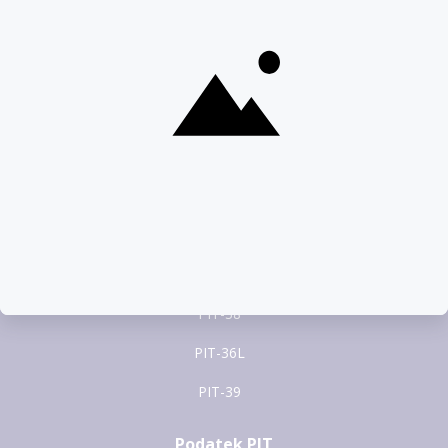
22 100 22 55
pomoc@pitax.pl
Formularze PIT
PIT-37
PIT-28
PIT-36
PIT-38
PIT-36L
PIT-39
Podatek PIT