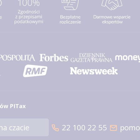
ów PITax
a czacie
22 100 22 55
pomoc