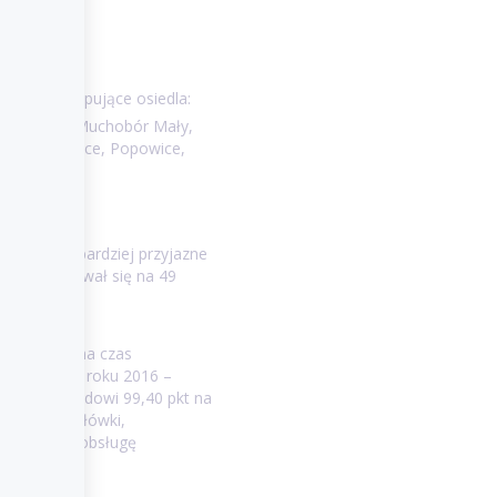
czyli następujące osiedla:
 Jarnołtów, Muchobór Mały,
iec, Pilczyce, Popowice,
iki.
017 na najbardziej przyjazne
zna uplasował się na 49
cić uwagę na czas
datkowymi w roku 2016 –
iosło to Urzędowi 99,40 pkt na
rajowej czołówki,
yskawiczną obsługę