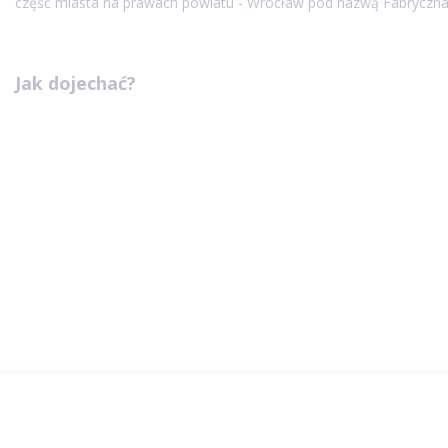
część miasta na prawach powiatu - Wrocław pod nazwą Fabryczn
Jak dojechać?