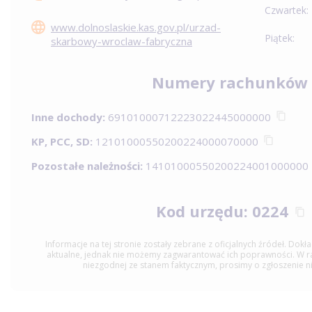
Czwartek:
www.dolnoslaskie.kas.gov.pl/urzad-
Piątek:
skarbowy-wroclaw-fabryczna
Numery rachunków
Inne dochody:
69101000712223022445000000
KP, PCC, SD:
12101000550200224000070000
Pozostałe należności:
14101000550200224001000000
Kod urzędu: 0224
Informacje na tej stronie zostały zebrane z oficjalnych źródeł. Dok
aktualne, jednak nie możemy zagwarantować ich poprawności. W raz
niezgodnej ze stanem faktycznym, prosimy o zgłoszenie n