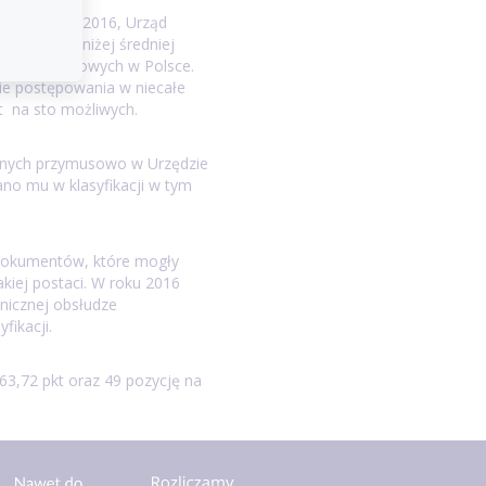
ików w roku 2016, Urząd
i wynik poniżej średniej
zędów skarbowych w Polsce.
ie postępowania w niecałe
kt na sto możliwych.
anych przymusowo w Urzędzie
ano mu w klasyfikacji w tym
dokumentów, które mogły
akiej postaci. W roku 2016
nicznej obsłudze
fikacji.
,72 pkt oraz 49 pozycję na