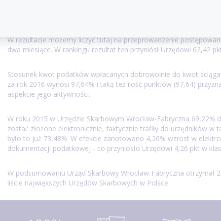
Jeśli idzie o czas trwania postępowań wszczynanych przez podatn
Skarbowy Wrocław-Fabryczna osiągnął wynik 37,58 dnia, co stanow
wśród największych (zatrudniających ponad 131 pracowników) ur
W rezultacie możemy liczyć tutaj na przeprowadzenie postępowan
dwa miesiące. W rankingu rezultat ten przyniósł Urzędowi 62,42 p
Stosunek kwot podatków wpłacanych dobrowolnie do kwot ściąg
za rok 2016 wynosi 97,64% i taką też ilość punktów (97,64) przyzn
aspekcie jego aktywności.
W roku 2015 w Urzędzie Skarbowym Wrocław-Fabryczna 69,22% 
zostać złożone elektronicznie, faktycznie trafiły do urzędników w t
było to już 73,48%. W efekcie zanotowano 4,26% wzrost w elektro
dokumentacji podatkowej - co przyniosło Urzędowi 4,26 pkt w klasy
W podsumowaniu Urząd Skarbowy Wrocław-Fabryczna otrzymał 263
liście największych Urzędów Skarbowych w Polsce.