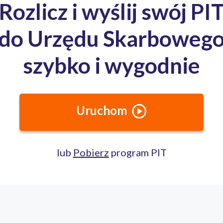
Urząd Skarbowy Wrocław-Fabryczna
Godziny urzędowania
Poniedziałek - od 7:30 do 18:00
Wtorek - od 7:30 do 15:30
Środa - od 7:30 do 15:30
Czwartek - od 7:30 do 15:30
Piątek - od 7:30 do 15:30
Kierownictwo
Naczelnik Urzędu - Anna Szubert
Pierwszy Zastępca Naczelnika - Lila Tabor
Drugi Zastępca Naczelnika - Jerzy Przygodzki