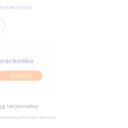
aw-Fabryczna
orachunku
Wygeneruj
ęg terytorialny
 Skarbowy Wrocław-Fabryczna