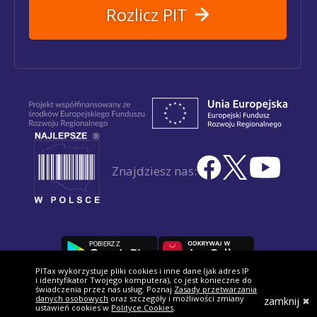
Rozlicz PIT
Znajdziesz nas:
PITax wykorzystuje pliki cookies i inne dane (jak adres IP
i identyfikator Twojego komputera), co jest konieczne do
świadczenia przez nas usług. Poznaj
Zasady przetwarzania
danych osobowych
oraz szczegóły i możliwości zmiany
zamknij
Dotacje na innowacje – Inwestujemy w Waszą przyszłość.
ustawień cookies w
Polityce Cookies
.