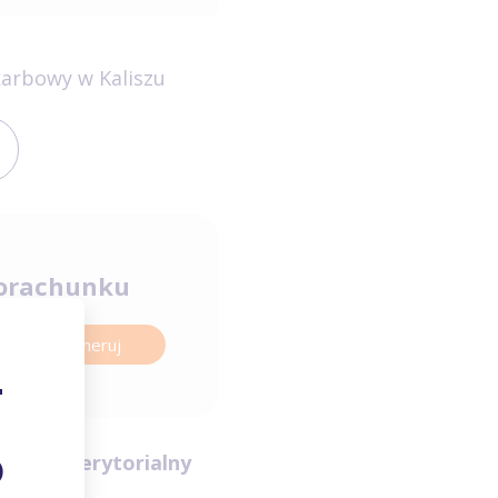
arbowy w Kaliszu
orachunku
Wygeneruj
Zasięg terytorialny