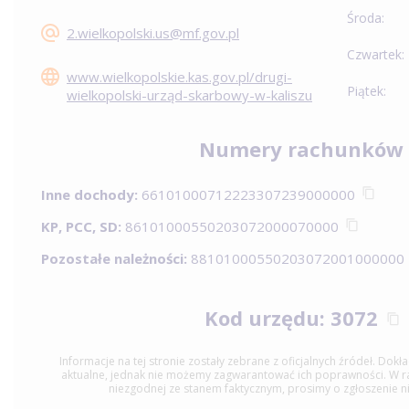
Środa:
2.wielkopolski.us@mf.gov.pl
Czwartek:
www.wielkopolskie.kas.gov.pl/drugi-
Piątek:
wielkopolski-urząd-skarbowy-w-kaliszu
Numery rachunków
Inne dochody:
66101000712223307239000000
KP, PCC, SD:
86101000550203072000070000
Pozostałe należności:
88101000550203072001000000
Kod urzędu: 3072
Informacje na tej stronie zostały zebrane z oficjalnych źródeł. Dok
aktualne, jednak nie możemy zagwarantować ich poprawności. W raz
niezgodnej ze stanem faktycznym, prosimy o zgłoszenie n