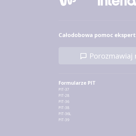
Całodobowa pomoc ekspert
Porozmawiaj n
Formularze PIT
PIT-37
PIT-28
PIT-36
PIT-38
PIT-36L
PIT-39