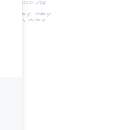
Drugi Wielkopolski Urząd
ego, kępińskiego, kolskiego,
leszewskiego, rawickiego