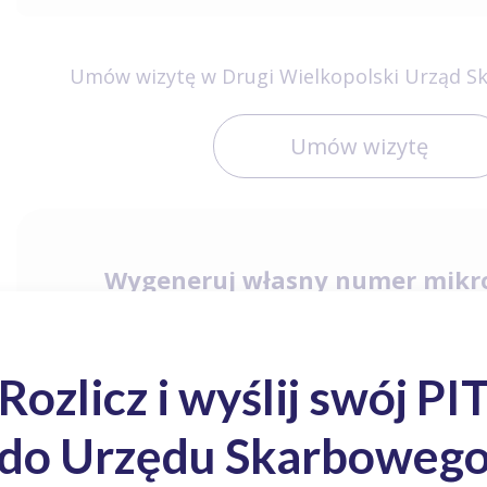
Umów wizytę w Drugi Wielkopolski Urząd Sk
Umów wizytę
Wygeneruj własny numer mikr
PESEL
NIP
Drugi Wielkopolski Urząd Skarbowy w Kaliszu - Fabryczna 1A