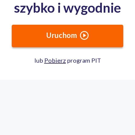
Skarbowy w Kaliszu obsługuje mieszkanców z terenu:
Kalisza, Konina oraz powiatów gostyńskiego, jarocińskiego, kaliski
konińskiego, krotoszyńskiego, ostrowskiego, ostrzeszowskiego, p
i tureckiego.
Jak dojechać?