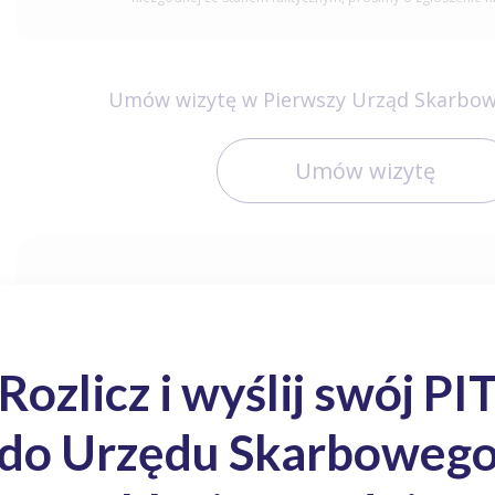
Umów wizytę w Pierwszy Urząd Skarbow
Umów wizytę
Wygeneruj własny numer mikr
PESEL
NIP
Pierwszy Urząd Skarbowy Łódź-Górna - Gen. Walerego Wróblewsk