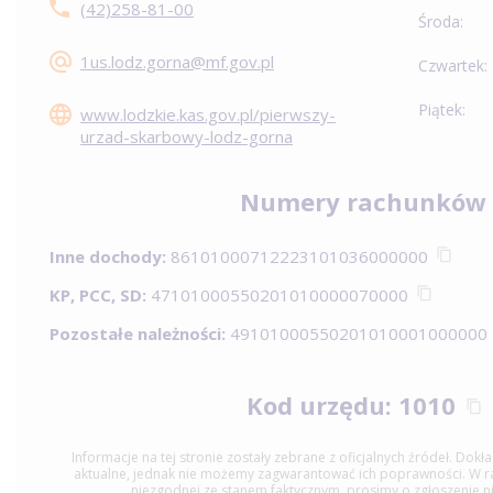
(42)258-81-00
Środa:
1us.lodz.gorna@mf.gov.pl
Czwartek:
Piątek:
www.lodzkie.kas.gov.pl/pierwszy-
urzad-skarbowy-lodz-gorna
Numery rachunków
Inne dochody:
86101000712223101036000000
KP, PCC, SD:
47101000550201010000070000
Pozostałe należności:
49101000550201010001000000
Kod urzędu: 1010
Informacje na tej stronie zostały zebrane z oficjalnych źródeł. Dok
aktualne, jednak nie możemy zagwarantować ich poprawności. W raz
niezgodnej ze stanem faktycznym, prosimy o zgłoszenie n