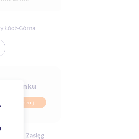
y Łódź-Górna
orachunku
Wygeneruj
Zasięg
iego 10