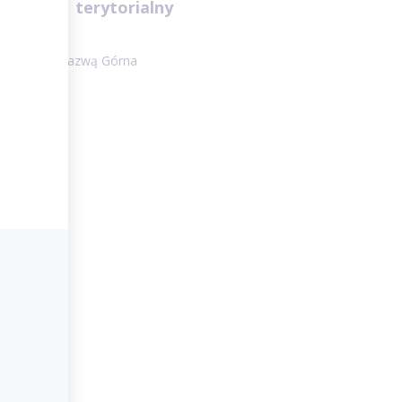
terytorialny
renu:
miasta pod nazwą Górna