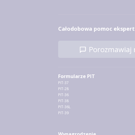
Całodobowa pomoc ekspert
Porozmawiaj n
Formularze PIT
PIT-37
PIT-28
PIT-36
PIT-38
PIT-36L
PIT-39
Wynagrodzenie