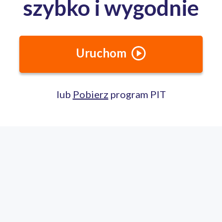
Pierwszy Urząd Skarbowy Łódź-Górna obsługuje mieszkanców z te
część miasta na prawach powiatu – Łódź część zachodnia części 
Jak dojechać?