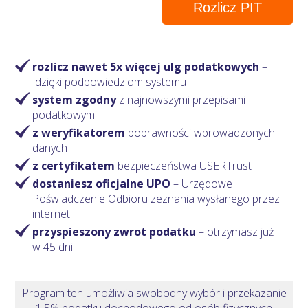
Rozlicz PIT
rozlicz nawet 5x więcej ulg podatkowych
–
dzięki podpowiedziom systemu
system zgodny
z najnowszymi przepisami
podatkowymi
z weryfikatorem
poprawności wprowadzonych
danych
z certyfikatem
bezpieczeństwa USERTrust
dostaniesz oficjalne UPO
– Urzędowe
Poświadczenie Odbioru zeznania wysłanego przez
internet
przyspieszony zwrot podatku
– otrzymasz
już
w 45 dni
Program ten umożliwia swobodny wybór i przekazanie
1,5% podatku dochodowego od osób fizycznych