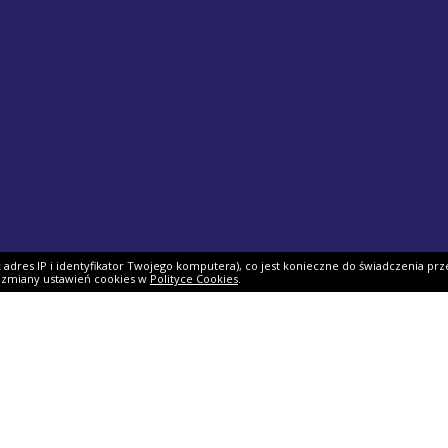
ak adres IP i identyfikator Twojego komputera), co jest konieczne do świadczenia prz
i zmiany ustawień cookies w
Polityce Cookies
.
ek PIT
Pomoc
O firmie
PIT 2025
Ulgi i odliczenia
O nas
Skarbowy
Asystent rozliczenia
Nasi partnerzy
IT 2025
Dlaczego my?
Współpraca
ie PIT-11
Jak podpisać PIT?
Dokumenty