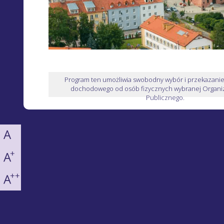
Program ten umożliwia swobodny wybór i przekazani
dochodowego od osób fizycznych wybranej Organiz
Publicznego.