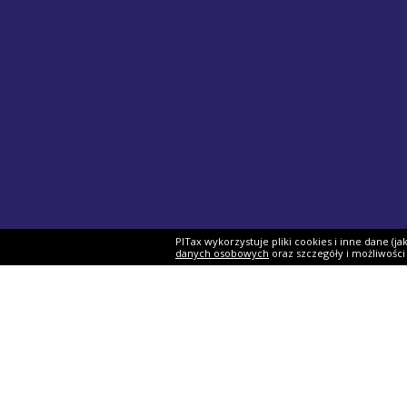
PITax wykorzystuje pliki cookies i inne dane (j
danych osobowych
oraz szczegóły i możliwośc
Formularze PIT
Podat
PIT-37
Program 
PIT-28
e-Urząd 
PIT-36
Twój e-P
PIT-38
Rozliczen