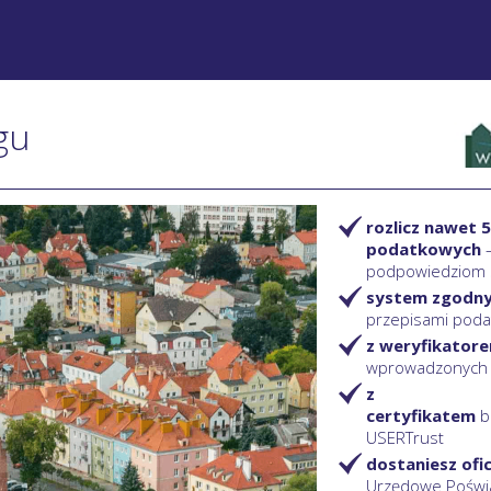
gu
rozlicz nawet 5
podatkowych
podpowiedziom
system zgodn
przepisami pod
z weryfikator
wprowadzonych
z
certyfikatem
b
USERTrust
dostaniesz ofi
Urzędowe Poświ