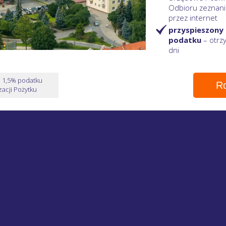
Odbioru zeznani
przez internet
przyspieszony
podatku
– otr
dni
e 1,5% podatku
Ro
acji Pożytku