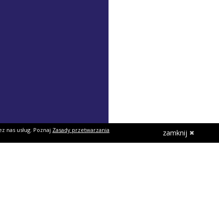
ez nas usług. Poznaj
Zasady przetwarzania
zamknij