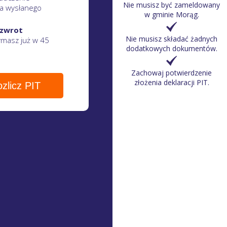
Nie musisz być zameldowany
a wysłanego
w gminie Morąg.
 zwrot
Nie musisz składać żadnych
zymasz
już w 45
dodatkowych dokumentów.
Zachowaj potwierdzenie
złożenia deklaracji PIT.
zlicz PIT