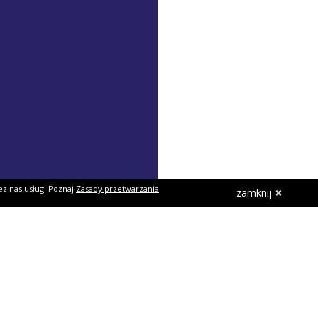
ez nas usług. Poznaj
Zasady przetwarzania
zamknij