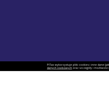
PITax wykorzystuje pliki cookies i inne dane (j
danych osobowych
oraz szczegóły i możliwośc
Formularze PIT
Podat
PIT-37
Program 
PIT-28
e-Urząd 
PIT-36
Twój e-P
PIT-38
Rozliczen