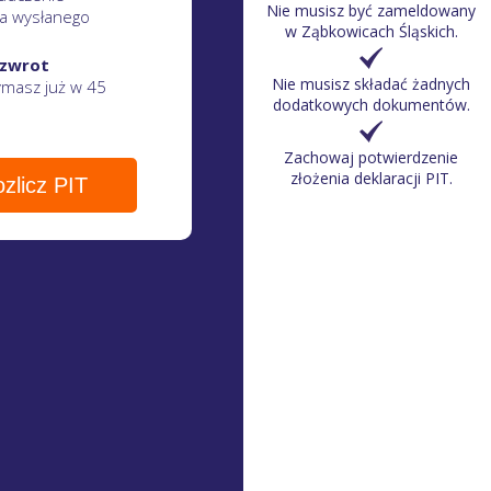
Nie musisz być zameldowany
a wysłanego
w
Ząbkowicach Śląskich
.
 zwrot
Nie musisz składać żadnych
zymasz
już w 45
dodatkowych dokumentów.
Zachowaj potwierdzenie
złożenia deklaracji PIT.
zlicz PIT