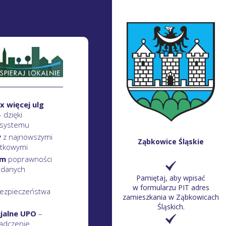
x więcej ulg
– dzięki
 systemu
y
z najnowszymi
Ząbkowice Śląskie
atkowymi
em
poprawności
 danych
Pamiętaj, aby wpisać
w formularzu PIT adres
ezpieczeństwa
zamieszkania w Ząbkowicach
Śląskich.
cjalne UPO
–
adczenie