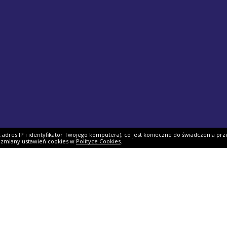
ak adres IP i identyfikator Twojego komputera), co jest konieczne do świadczenia prz
i zmiany ustawień cookies w
Polityce Cookies
.
ek PIT
Pomoc
O firmie
PIT 2025
Ulgi i odliczenia
O nas
Skarbowy
Asystent rozliczenia
Nasi partnerzy
IT 2025
Dlaczego my?
Współpraca
ie PIT-11
Jak podpisać PIT?
Dokumenty