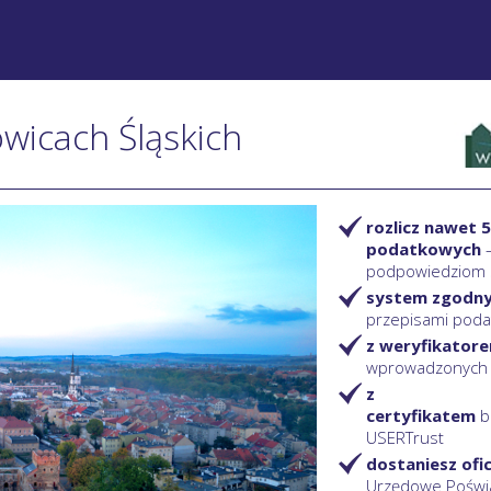
owicach Śląskich
rozlicz nawet 5
podatkowych
podpowiedziom
system zgodn
przepisami pod
z weryfikator
wprowadzonych
z
certyfikatem
b
USERTrust
dostaniesz ofi
Urzędowe Poświ