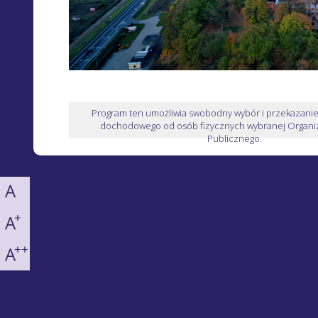
Program ten umożliwia swobodny wybór i przekazani
dochodowego od osób fizycznych wybranej Organiz
Publicznego.