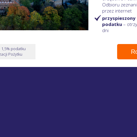
Odbioru zeznani
przez internet
przyspieszony
podatku
– otr
dni
e 1,5% podatku
Ro
acji Pożytku