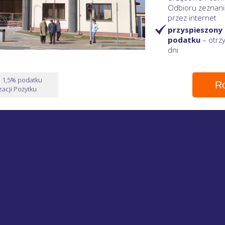
Odbioru zeznani
przez internet
przyspieszony
podatku
– otr
dni
e 1,5% podatku
Ro
acji Pożytku