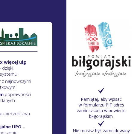
x więcej ulg
– dzięki
 systemu
y
z najnowszymi
atkowymi
em
poprawności
Pamiętaj, aby wpisać
 danych
w formularzu PIT adres
zamieszkania w powiecie
ezpieczeństwa
biłgorajskim.
cjalne UPO
–
Nie musisz być zameldowany
adczenie