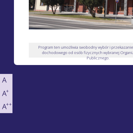
Program ten umożliwia swobodny wybór i przekazani
dochodowego od osób fizycznych wybranej Organiz
Publicznego.