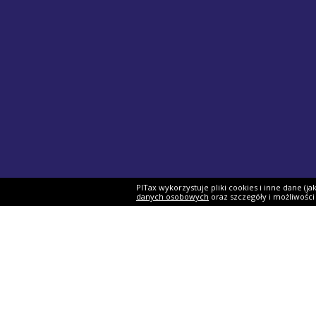
PITax wykorzystuje pliki cookies i inne dane (j
danych osobowych
oraz szczegóły i możliwośc
Formularze PIT
Podat
PIT-37
Program 
PIT-28
e-Urząd 
PIT-36
Twój e-P
PIT-38
Rozliczen