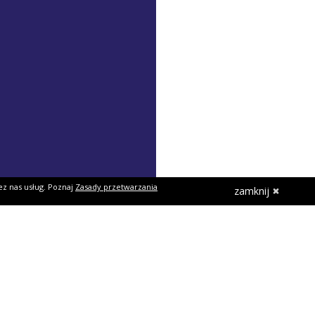
ez nas usług. Poznaj
Zasady przetwarzania
zamknij