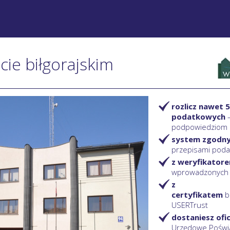
cie biłgorajskim
rozlicz nawet 5
podatkowych
podpowiedziom
system zgodn
przepisami pod
z weryfikator
wprowadzonych
z
certyfikatem
b
USERTrust
dostaniesz ofi
Urzędowe Poświ