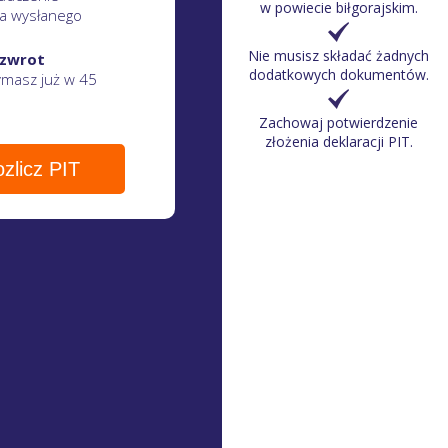
w powiecie biłgorajskim
.
a wysłanego
Nie musisz składać żadnych
 zwrot
dodatkowych dokumentów.
zymasz
już w 45
Zachowaj potwierdzenie
złożenia deklaracji PIT.
zlicz PIT