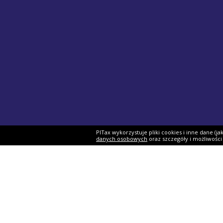
PITax wykorzystuje pliki cookies i inne dane (j
danych osobowych
oraz szczegóły i możliwośc
Formularze PIT
Podat
PIT-37
Program 
PIT-28
e-Urząd 
PIT-36
Twój e-P
PIT-38
Rozliczen