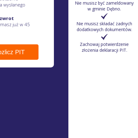
Nie musisz być zameldowany
a wysłanego
w gminie Dębno.
 zwrot
Nie musisz składać żadnych
zymasz
już w 45
dodatkowych dokumentów.
Zachowaj potwierdzenie
złożenia deklaracji PIT.
zlicz PIT