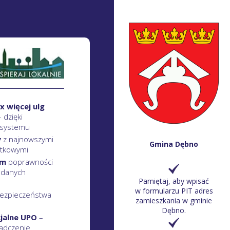
x więcej ulg
– dzięki
 systemu
y
z najnowszymi
Gmina Dębno
atkowymi
em
poprawności
 danych
Pamiętaj, aby wpisać
w formularzu PIT adres
ezpieczeństwa
zamieszkania w gminie
Dębno.
cjalne UPO
–
adczenie