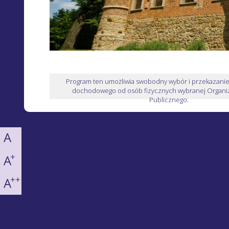
Program ten umożliwia swobodny wybór i przekazani
dochodowego od osób fizycznych wybranej Organiz
Publicznego.