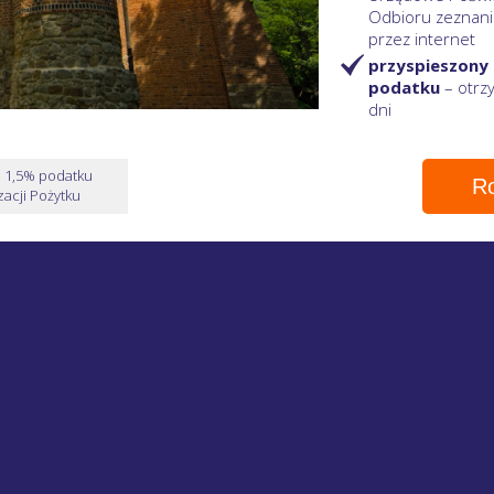
Odbioru zeznani
przez internet
przyspieszony
podatku
– otr
dni
e 1,5% podatku
Ro
acji Pożytku