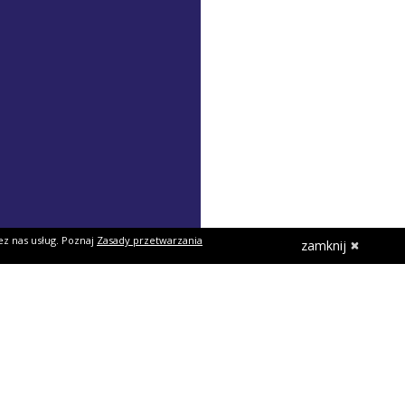
ez nas usług. Poznaj
Zasady przetwarzania
zamknij