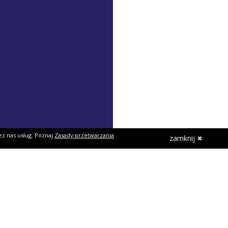
ez nas usług. Poznaj
Zasady przetwarzania
zamknij