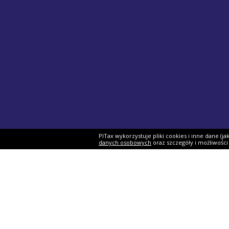
PITax wykorzystuje pliki cookies i inne dane (j
danych osobowych
oraz szczegóły i możliwośc
Formularze PIT
Podat
PIT-37
Program 
PIT-28
e-Urząd 
PIT-36
Twój e-P
PIT-38
Rozliczen