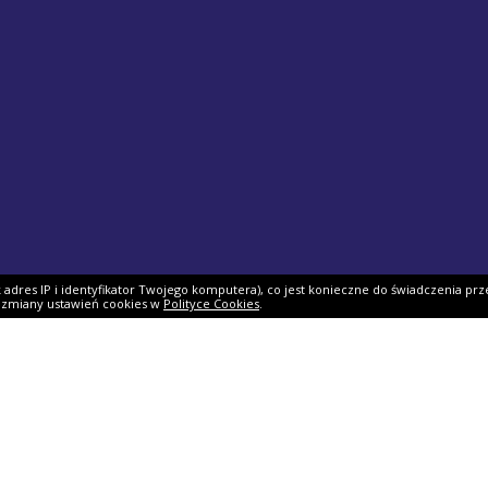
ak adres IP i identyfikator Twojego komputera), co jest konieczne do świadczenia prz
i zmiany ustawień cookies w
Polityce Cookies
.
ek PIT
Pomoc
O firmie
PIT 2025
Ulgi i odliczenia
O nas
Skarbowy
Asystent rozliczenia
Nasi partnerzy
IT 2025
Dlaczego my?
Współpraca
ie PIT-11
Jak podpisać PIT?
Dokumenty