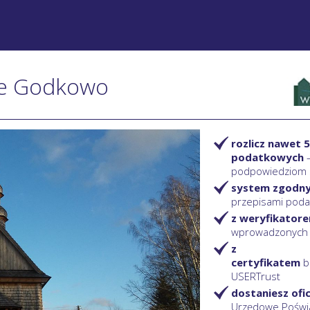
nie Godkowo
rozlicz nawet 5
podatkowych
podpowiedziom
system zgodn
przepisami pod
z weryfikator
wprowadzonych
z
certyfikatem
b
USERTrust
dostaniesz ofi
Urzędowe Poświ