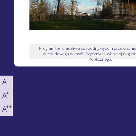
Program ten umożliwia swobodny wybór i przekazani
dochodowego od osób fizycznych wybranej Organiz
Publicznego.