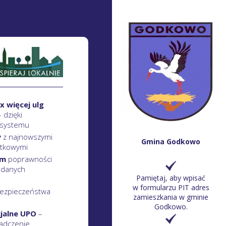
x więcej ulg
– dzięki
 systemu
y
z najnowszymi
Gmina Godkowo
atkowymi
em
poprawności
 danych
Pamiętaj, aby wpisać
w formularzu PIT adres
ezpieczeństwa
zamieszkania w gminie
Godkowo.
cjalne UPO
–
adczenie