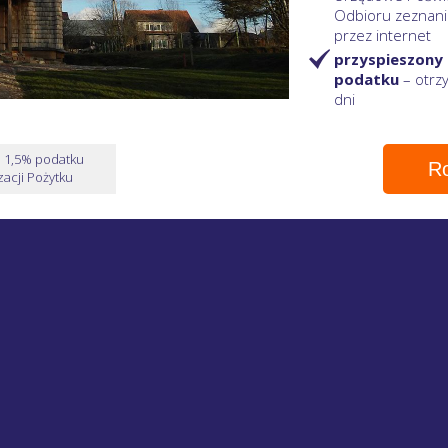
Odbioru zeznani
przez internet
przyspieszony
podatku
– otr
dni
e 1,5% podatku
Ro
acji Pożytku