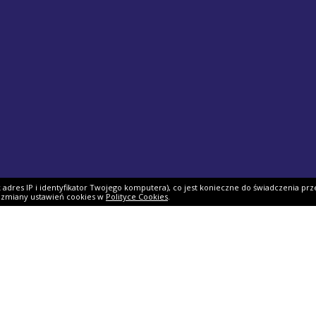
ak adres IP i identyfikator Twojego komputera), co jest konieczne do świadczenia prz
i zmiany ustawień cookies w
Polityce Cookies
.
ek PIT
Pomoc
O firmie
PIT 2025
Ulgi i odliczenia
O nas
Skarbowy
Asystent rozliczenia
Nasi partnerzy
IT 2025
Dlaczego my?
Współpraca
ie PIT-11
Jak podpisać PIT?
Dokumenty