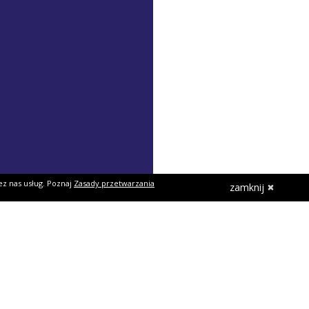
ez nas usług. Poznaj
Zasady przetwarzania
zamknij