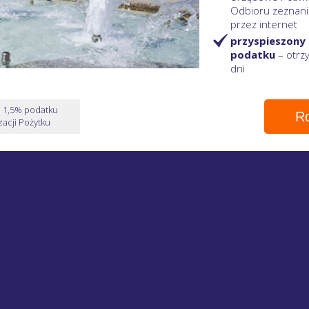
Odbioru zeznani
przez internet
przyspieszony
podatku
– otr
dni
e 1,5% podatku
Ro
acji Pożytku