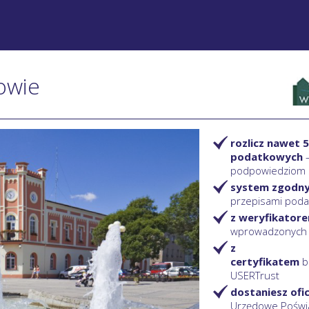
owie
rozlicz nawet 5
podatkowych
podpowiedziom
system zgodn
przepisami pod
z weryfikator
wprowadzonych
z
certyfikatem
b
USERTrust
dostaniesz ofi
Urzędowe Poświ