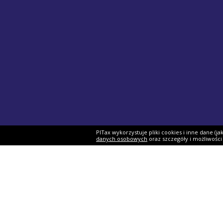
PITax wykorzystuje pliki cookies i inne dane (j
danych osobowych
oraz szczegóły i możliwośc
Formularze PIT
Podat
PIT-37
Program 
PIT-28
e-Urząd 
PIT-36
Twój e-P
PIT-38
Rozliczen