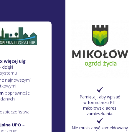
x więcej ulg
– dzięki
 systemu
y
z najnowszymi
atkowymi
em
poprawności
Pamiętaj, aby wpisać
 danych
w formularzu PIT
mikołowski adres
ezpieczeństwa
zamieszkania.
cjalne UPO
–
Nie musisz być zameldowany
adczenie