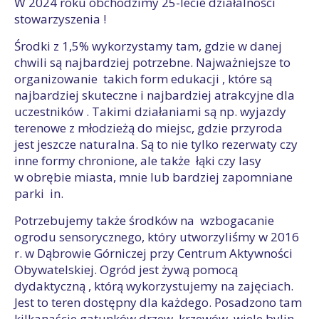
W 2024 roku obchodzimy 25-lecie działalności
stowarzyszenia !
Środki z 1,5% wykorzystamy tam, gdzie w danej
chwili są najbardziej potrzebne. Najważniejsze to
organizowanie takich form edukacji , które są
najbardziej skuteczne i najbardziej atrakcyjne dla
uczestników . Takimi działaniami są np. wyjazdy
terenowe z młodzieżą do miejsc, gdzie przyroda
jest jeszcze naturalna. Są to nie tylko rezerwaty czy
inne formy chronione, ale także łąki czy lasy
w obrębie miasta, mnie lub bardziej zapomniane
parki in.
Potrzebujemy także środków na wzbogacanie
ogrodu sensorycznego, który utworzyliśmy w 2016
r. w Dąbrowie Górniczej przy Centrum Aktywności
Obywatelskiej. Ogród jest żywą pomocą
dydaktyczną , którą wykorzystujemy na zajęciach.
Jest to teren dostępny dla każdego. Posadzono tam
kilkanaście gatunków drzew, krzewów, wiele bylin,