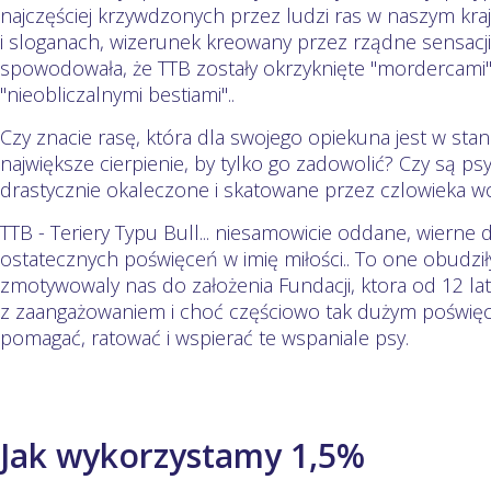
najczęściej krzywdzonych przez ludzi ras w naszym kra
i sloganach, wizerunek kreowany przez rządne sensacji
spowodowała, że TTB zostały okrzyknięte "mordercami",
"nieobliczalnymi bestiami"..
Czy znacie rasę, która dla swojego opiekuna jest w stan
największe cierpienie, by tylko go zadowolić? Czy są p
drastycznie okaleczone i skatowane przez czlowieka wc
TTB - Teriery Typu Bull... niesamowicie oddane, wierne
ostatecznych poświęceń w imię miłości.. To one obudzi
zmotywowaly nas do założenia Fundacji, ktora od 12 lat 
z zaangażowaniem i choć częściowo tak dużym poświęce
pomagać, ratować i wspierać te wspaniale psy.
Jak wykorzystamy 1,5%