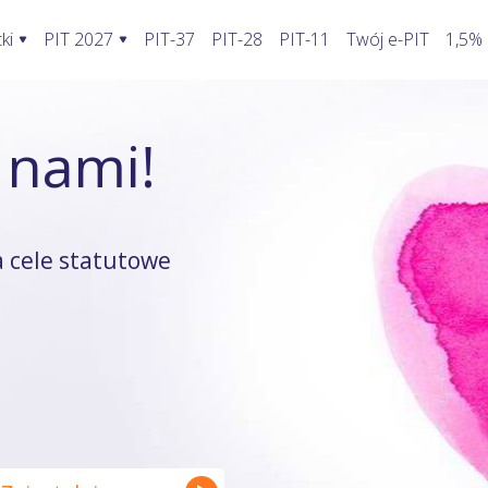
ki
PIT 2027
PIT-37
PIT-28
PIT-11
Twój e-PIT
1,5%
ormularze PIT 2027
Rozliczenie PIT 2027
Kalkulatory
 nami!
awić fakturę w KSeF?
PIT-28
Jak wypełnić PIT-2?
Kalkulator wynagrodzeń
oblemy stwarza KSeF?
PIT-36
Koszty uzyskania przychodu pracowni
Kalkulator walut
odatnika a KSeF
PIT-36L
Koszty uzyskania przychodu twórcy
Kalkulator odsetek PIT
 cele statutowe
wprowadzenia faktury do KSeF
PIT-37
Firma w domu
Kalkulator rozliczenia wspóln
enie faktury, gdy KSeF nie działa
PIT-38
Odliczenie składki zdrowotnej
Kalkulator zwrotu podatku
ie VAT z faktury poza KSeF
PIT-39
Działalność nierejestrowana
Kalkulator kilometrówki
rywatny a system KSeF
ruki PIT z załącznikami
Wybór formy opodatkowania
Kalkulator VAT