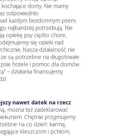
we, kochające domy. Nie mamy
raz odpowiednio
 nad każdym bezdomnym psem.
o najbardziej potrzebują. Nie
 opiekę psy ciężko chore,
odejmujemy się opieki nad
hicznie. Nasza działalność nie
ądze są potrzebne na długotrwałe
e, psie hotele i pomoc dla domów
ą” – działania finansujemy
zi.
ejszy nawet datek na rzecz
ną, można też zadeklarować
iekunem. Chętnie przyjmujemy
rzebne na co dzień: karmę,
iegające kleszczom i pchłom,