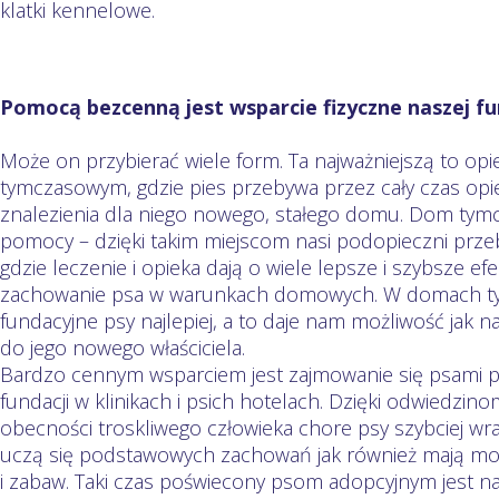
klatki kennelowe.
Pomocą bezcenną jest wsparcie fizyczne naszej fun
Może on przybierać wiele form. Ta najważniejszą to o
tymczasowym, gdzie pies przebywa przez cały czas opi
znalezienia dla niego nowego, stałego domu. Dom tymc
pomocy – dzięki takim miejscom nasi podopieczni pr
gdzie leczenie i opieka dają o wiele lepsze i szybsze
zachowanie psa w warunkach domowych. W domach t
fundacyjne psy najlepiej, a to daje nam możliwość jak 
do jego nowego właściciela.
Bardzo cennym wsparciem jest zajmowanie się psami 
fundacji w klinikach i psich hotelach. Dzięki odwiedzi
obecności troskliwego człowieka chore psy szybciej wr
uczą się podstawowych zachowań jak również mają m
i zabaw. Taki czas poświecony psom adopcyjnym jest n