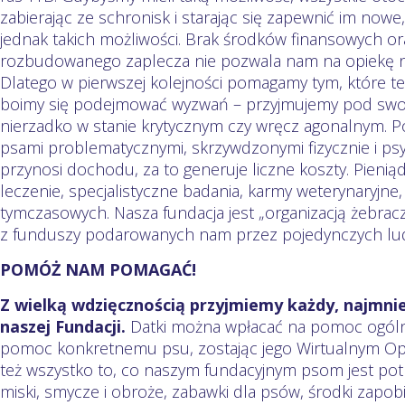
zabierając ze schronisk i starając się zapewnić im no
jednak takich możliwości. Brak środków finansowych o
rozbudowanego zaplecza nie pozwala nam na opiekę
Dlatego w pierwszej kolejności pomagamy tym, które teg
boimy się podejmować wyzwań – przyjmujemy pod swoją
nierzadko w stanie krytycznym czy wręcz agonalnym. P
psami problematycznymi, skrzywdzonymi fizycznie i psyc
przynosi dochodu, za to generuje liczne koszty. Pieni
leczenie, specjalistyczne badania, karmy weterynaryjn
tymczasowych. Nasza fundacja jest „organizacją żebracz
z funduszy podarowanych nam przez pojedynczych lud
POMÓŻ NAM POMAGAĆ!
Z wielką wdzięcznością przyjmiemy każdy, najmni
naszej Fundacji.
Datki można wpłacać na pomoc ogól
pomoc konkretnemu psu, zostając jego Wirtualnym Op
też wszystko to, co naszym fundacyjnym psom jest pot
miski, smycze i obroże, zabawki dla psów, środki zapob