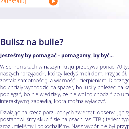
Zainstaluj
Bulisz na bulle?
Jesteśmy by pomagać - pomagamy, by być...
W schroniskach w naszym kraju przebywa ponad 70 ty
naszych "przyjaciół", którzy kiedyś mieli dom. Przyjació
została samotnością, a wierność - cierpieniem. Dlaczego
bo chciały wychodzić na spacer, bo lubily poleżec na k
pobiegać, bo nie wiedziały, ze nie wolno chodzić po umyt
interaktywną zabawką, którą można wyłączyć.
Działając na rzecz porzuconych zwierząt, obserwując s
postanowiliśmy skupić się na psach ras TTB ( terierr typu
zrozumieliśmy i pokochaliśmy. Nasz wybór nie był przy