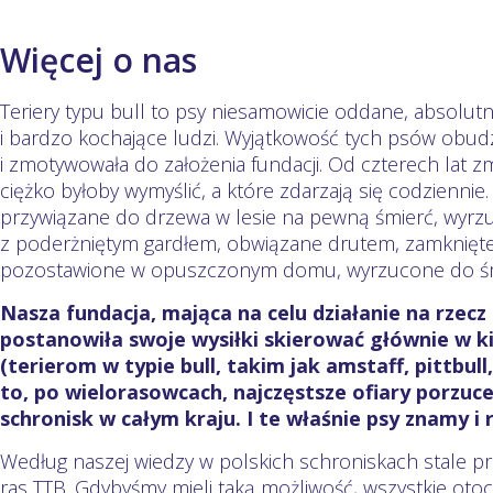
Więcej o nas
Teriery typu bull to psy niesamowicie oddane, absolut
i bardzo kochające ludzi. Wyjątkowość tych psów obud
i zmotywowała do założenia fundacji. Od czterech lat zm
ciężko byłoby wymyślić, a które zdarzają się codziennie.
przywiązane do drzewa w lesie na pewną śmierć, wyr
z poderżniętym gardłem, obwiązane drutem, zamknięte 
pozostawione w opuszczonym domu, wyrzucone do śmie
Nasza fundacja, mająca na celu działanie na rzecz
postanowiła swoje wysiłki skierować głównie w
(terierom w typie bull, takim jak amstaff, pittbull,
to, po wielorasowcach, najczęstsze ofiary porzuceń
schronisk w całym kraju. I te właśnie psy znamy i 
Według naszej wiedzy w polskich schroniskach stale prz
ras TTB. Gdybyśmy mieli taką możliwość, wszystkie otoc