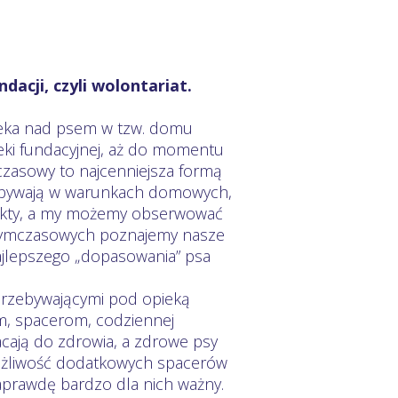
dacji, czyli wolontariat.
pieka nad psem w tzw. domu
eki fundacyjnej, aż do momentu
zasowy to najcenniejsza formą
zebywają w warunkach domowych,
 efekty, a my możemy obserwować
ymczasowych poznajemy nasze
najlepszego „dopasowania” psa
przebywającymi pod opieką
nom, spacerom, codziennej
acają do zdrowia, a zdrowe psy
ożliwość dodatkowych spacerów
aprawdę bardzo dla nich ważny.