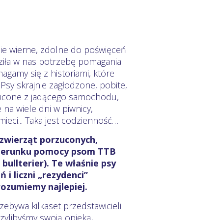
nie wierne, zdolne do poświęceń
ziła w nas potrzebę pomagania
agamy się z historiami, które
 Psy skrajnie zagłodzone, pobite,
zucone z jadącego samochodu,
na wiele dni w piwnicy,
ci... Taka jest codzienność…
 zwierząt porzuconych,
 kierunku pomocy psom TTB
 bullterier). Te właśnie psy
 i liczni „rezydenci”
rozumiemy najlepiej.
ebywa kilkaset przedstawicieli
zylibyśmy swoją opieką,