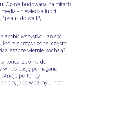
ju. Opinia budowana na mitach
 media - niewiedza ludzi
 "psami do walk",
ie zrobić wszystko - znieść
sy, które sprzywdzone, często
iąż jeszcze wiernie kochają?
 do końca, zdolne do
ły w nas pasję pomagania,
istnieje po to, by
niem, jakie widzimy u nich -