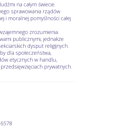
dźmi na całym świecie.
wego sprawowania rządów.
j i moralnej pomyślności całej
 wzajemnego zrozumienia.
wami publicznymi, jednakże
kciarskich dysput religijnych.
by dla społeczeństwa,
dów etycznych w handlu,
 przedsięwzięciach prywatnych.
 6578