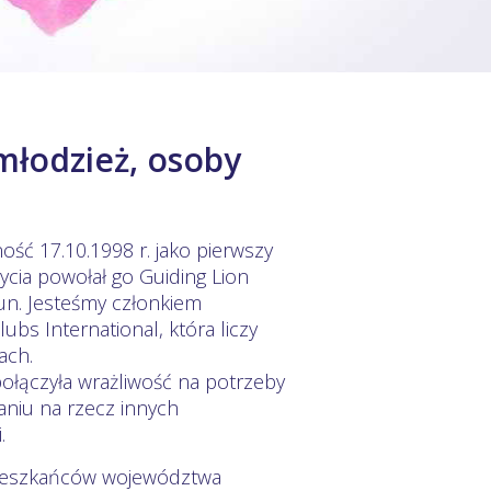
młodzież, osoby
ść 17.10.1998 r. jako pierwszy
ycia powołał go Guiding Lion
n. Jesteśmy członkiem
ubs International, która liczy
ach.
połączyła wrażliwość na potrzeby
aniu na rzecz innych
i.
mieszkańców województwa