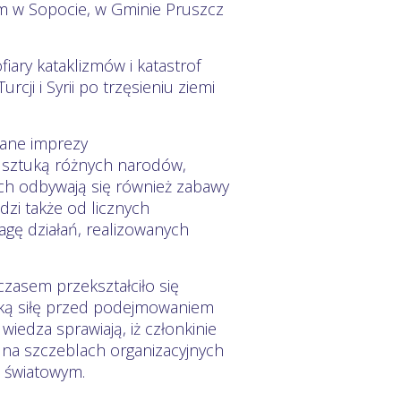
om w Sopocie, w Gminie Pruszcz
iary kataklizmów i katastrof
cji i Syrii po trzęsieniu ziemi
ane imprezy
e sztuką różnych narodów,
ych odbywają się również zabawy
dzi także od licznych
agę działań, realizowanych
zasem przekształciło się
elką siłę przed podejmowaniem
iedza sprawiają, iż członkinie
na szczeblach organizacyjnych
 i światowym.