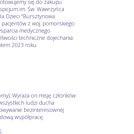
ygotowujemy się do zakupu
ospicjum im. Św. Wawrzyńca
la Dzieci "Bursztynowa
0 pacjentów z woj. pomorskiego
 wsparcia medycznego
liwości techniczne dojechania
atem 2023 roku.
żymy). Wyraża on misję członków
wszystkich ludzi ducha
rowywanie bezinteresownej
odową współpracę.
: