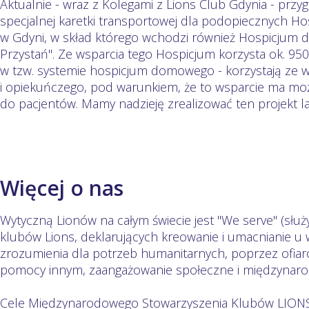
Aktualnie - wraz z Kolegami z Lions Club Gdynia - prz
specjalnej karetki transportowej dla podopiecznych H
w Gdyni, w skład którego wchodzi również Hospicjum d
Przystań". Ze wsparcia tego Hospicjum korzysta ok. 95
w tzw. systemie hospicjum domowego - korzystają ze
i opiekuńczego, pod warunkiem, że to wsparcie ma moż
do pacjentów. Mamy nadzieję zrealizować ten projekt l
Więcej o nas
Wytyczną Lionów na całym świecie jest "We serve" (słu
klubów Lions, deklarujących kreowanie i umacnianie u 
zrozumienia dla potrzeb humanitarnych, poprzez ofia
pomocy innym, zaangażowanie społeczne i międzynar
Cele Międzynarodowego Stowarzyszenia Klubów LIONS