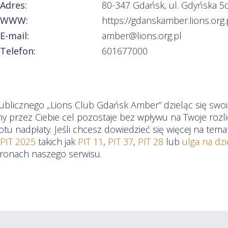
Adres:
80-347 Gdańsk, ul. Gdyńska 5
WWW:
https://gdanskamber.lions.org.
E-mail:
amber@lions.org.pl
Telefon:
601677000
ublicznego „Lions Club Gdańsk Amber” dzieląc się swoi
ny przez Ciebie cel pozostaje bez wpływu na Twoje ro
otu nadpłaty. Jeśli chcesz dowiedzieć się więcej na te
 PIT 2025
takich jak
PIT 11
,
PIT 37
,
PIT 28
lub
ulga na dz
stronach naszego serwisu.