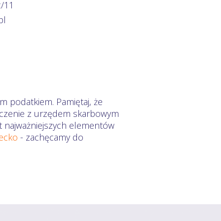
c/11
pl
m podatkiem. Pamiętaj, że
zliczenie z urzędem skarbowym
mat najważniejszych elementów
iecko
- zachęcamy do