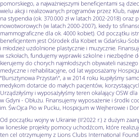
pomorskiego, a najważniejszymi beneficjentami są dzieci
wielu akcji i realizowanych programów przez Klub, naj
na stypendia (ok. 370.000 zł w latach 2002-2018) oraz 
nowotworowych (w latach 2000-2007), kiedy to sfinan
mammograficzne dla ok. 4000 kobiet). Od początku ist
beneficjentem jest Ośrodek dla Kobiet w Gdańsku-Sobi
i młodzież uzdolnione plastycznie i muzycznie. Finansu
w szkołach, fundujemy wyprawki szkolne i niezbędne d
kierujemy do chorych najmłodszych obywateli naszego 
medyczne i rehabilitacyjne, od lat wyposażamy Hospicj
"Bursztynowa Przystań", a w 2014 roku kupiłyśmy samo
medykom dotarcie do małych pacjentów, korzystający
Urządziłyśmy i wyposażyłyśmy teren okalający OSW dla
w Gdyni - Obłużu. Finansujemy wyposażenie i środki c
im. Św.Ojca Pio w Pucku, Hospicjum w Wejherowie i D
Od początku wojny w Ukrainie (II'2022 r.) z dużym zaa
w lioneskie projekty pomocy uchodźcom, które realizu
ten cel otrzymujemy z Lions Clubs International Found