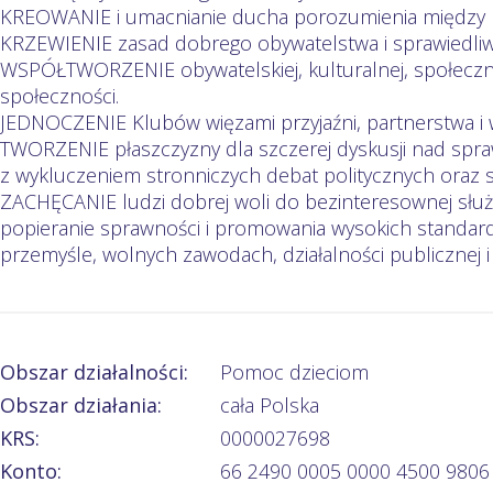
KREOWANIE i umacnianie ducha porozumienia między lu
KRZEWIENIE zasad dobrego obywatelstwa i sprawiedli
WSPÓŁTWORZENIE obywatelskiej, kulturalnej, społeczne
społeczności.
JEDNOCZENIE Klubów więzami przyjaźni, partnerstwa i
TWORZENIE płaszczyzny dla szczerej dyskusji nad spra
z wykluczeniem stronniczych debat politycznych oraz se
ZACHĘCANIE ludzi dobrej woli do bezinteresownej służ
popieranie sprawności i promowania wysokich standar
przemyśle, wolnych zawodach, działalności publicznej i
Obszar działalności:
Pomoc dzieciom
Obszar działania:
cała Polska
KRS:
0000027698
Konto:
66 2490 0005 0000 4500 9806