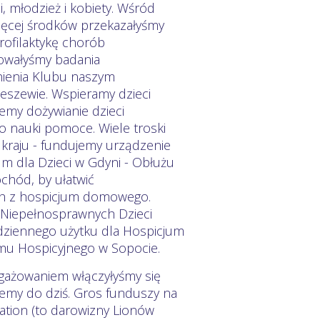
, młodzież i kobiety. Wśród
więcej środków przekazałyśmy
profilaktykę chorób
sowałyśmy badania
nienia Klubu naszym
eszewie. Wspieramy dzieci
jemy dożywianie dzieci
o nauki pomoce. Wiele troski
kraju - fundujemy urządzenie
um dla Dzieci w Gdyni - Obłużu
chód, by ułatwić
ch z hospicjum domowego.
 Niepełnosprawnych Dzieci
odziennego użytku dla Hospicjum
omu Hospicyjnego w Sopocie.
ngażowaniem włączyłyśmy się
jemy do dziś. Gros funduszy na
ation (to darowizny Lionów