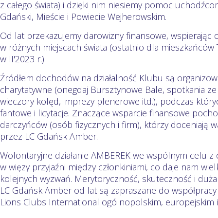
z całego świata) i dzięki nim niesiemy pomoc uchodźc
Gdański, Mieście i Powiecie Wejherowskim.
Od lat przekazujemy darowizny finansowe, wspierając of
w różnych miejscach świata (ostatnio dla mieszkańców Tur
w II'2023 r.)
Źródłem dochodów na działalność Klubu są organizow
charytatywne (onegdaj Bursztynowe Bale, spotkania z
wieczory kolęd, imprezy plenerowe itd.), podczas któr
fantowe i licytacje. Znaczące wsparcie finansowe pocho
darczyńców (osób fizycznych i firm), którzy doceniają w
przez LC Gdańsk Amber.
Wolontaryjne działanie AMBEREK we wspólnym celu z c
w więzy przyjaźni między członkiniami, co daje nam wi
kolejnych wyzwań. Merytoryczność, skuteczność i duża w
LC Gdańsk Amber od lat są zapraszane do współpracy 
Lions Clubs International ogólnopolskim, europejskim