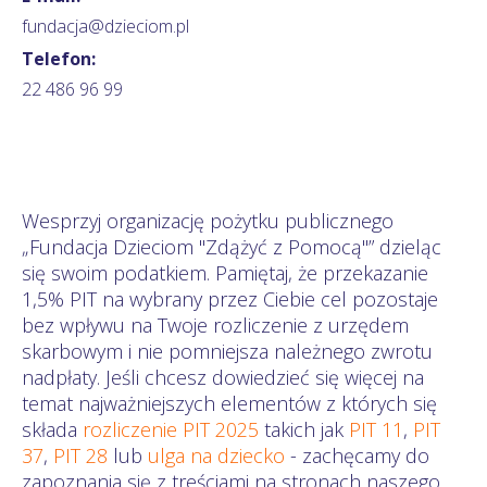
fundacja@dzieciom.pl
Telefon:
22 486 96 99
Wesprzyj organizację pożytku publicznego
„Fundacja Dzieciom "Zdążyć z Pomocą"” dzieląc
się swoim podatkiem. Pamiętaj, że przekazanie
1,5% PIT na wybrany przez Ciebie cel pozostaje
bez wpływu na Twoje rozliczenie z urzędem
skarbowym i nie pomniejsza należnego zwrotu
nadpłaty. Jeśli chcesz dowiedzieć się więcej na
temat najważniejszych elementów z których się
składa
rozliczenie PIT 2025
takich jak
PIT 11
,
PIT
37
,
PIT 28
lub
ulga na dziecko
- zachęcamy do
zapoznania się z treściami na stronach naszego