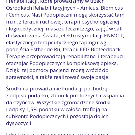
i rehabilitacji, które prowadzimy w trzech
Ośrodkach Rehabilitacyjnych – Amicus, Biomicus
i Cemicus. Nasi Podopieczni mogą skorzystać tam
m.in. z terapii ruchowej, terapii psychologicznej
i logopedycznej, masażu leczniczego, zajęć w sali
doświadczania świata, elektrostymulacji ENMOT,
elastycznego terapeutycznego tapingu wg
podejścia Esther de Ru, terapii EEG Biofeedback.
Terapię przeprowadzają rehabilitanci i terapeuci,
otaczając Podopiecznych kompleksową opieką.
Dzięki tej pomocy pacjenci mogą wrócić do
sprawności, a także realizować swoje pasje.
Środki na prowadzenie Fundacji pochodzą
z odpisu podatku, zbiórek publicznych i wsparcia
darczyńców. Wszystkie zgromadzone środki
i odpisy 1,5% podatku w całości trafiają na
subkonto Podopiecznych i pozostają do ich
dyspozycji.
Jako Fundacja organizujemy i prowadzimy