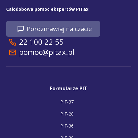
Całodobowa pomoc ekspertów PITax
Porozmawiaj na czacie
22 100 22 55
pomoc@pitax.pl
Formularze PIT
PIT-37
PIT-28
PIT-36
PIT-38