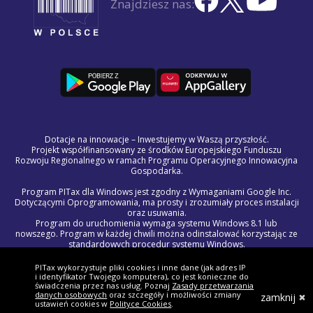
Znajdziesz nas:
Dotacje na innowacje – Inwestujemy w Waszą przyszłość.
Projekt współfinansowany ze środków Europejskiego Funduszu
Rozwoju Regionalnego w ramach Programu Operacyjnego Innowacyjna
Gospodarka.
Program PITax dla Windows jest zgodny z Wymaganiami Google Inc.
Dotyczącymi Oprogramowania, ma prosty i zrozumiały proces instalacji
oraz usuwania.
Program do uruchomienia wymaga systemu Windows 8.1 lub
nowszego. Program w każdej chwili można odinstalować korzystając ze
standardowych procedur systemu Windows.
Treść licencji na program PITax dla Windows jest częścią Regulaminu
Świadczenia Usług Drogą Elektroniczną.
PITax wykorzystuje pliki cookies i inne dane (jak adres IP
W razie wystąpienia problemów technicznych lub błędów w programie,
i identyfikator Twojego komputera), co jest konieczne do
prosimy o kontakt z naszym zespołem wsparcia pod adresem
świadczenia przez nas usług. Poznaj
Zasady przetwarzania
danych osobowych
oraz szczegóły i możliwości zmiany
pomoc@pitax.pl.
zamknij
ustawień cookies w
Polityce Cookies
.