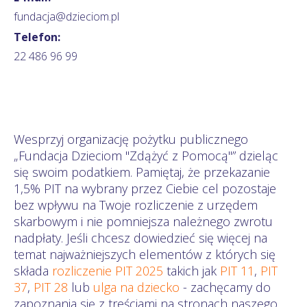
fundacja@dzieciom.pl
Telefon:
22 486 96 99
Wesprzyj organizację pożytku publicznego
„Fundacja Dzieciom "Zdążyć z Pomocą"” dzieląc
się swoim podatkiem. Pamiętaj, że przekazanie
1,5% PIT na wybrany przez Ciebie cel pozostaje
bez wpływu na Twoje rozliczenie z urzędem
skarbowym i nie pomniejsza należnego zwrotu
nadpłaty. Jeśli chcesz dowiedzieć się więcej na
temat najważniejszych elementów z których się
składa
rozliczenie PIT 2025
takich jak
PIT 11
,
PIT
37
,
PIT 28
lub
ulga na dziecko
- zachęcamy do
zapoznania się z treściami na stronach naszego