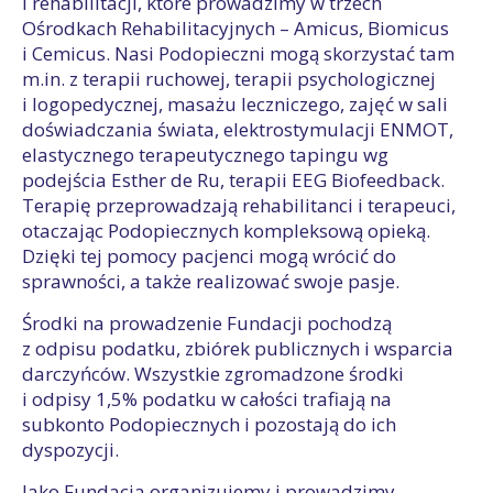
i rehabilitacji, które prowadzimy w trzech
Ośrodkach Rehabilitacyjnych – Amicus, Biomicus
i Cemicus. Nasi Podopieczni mogą skorzystać tam
m.in. z terapii ruchowej, terapii psychologicznej
i logopedycznej, masażu leczniczego, zajęć w sali
doświadczania świata, elektrostymulacji ENMOT,
elastycznego terapeutycznego tapingu wg
podejścia Esther de Ru, terapii EEG Biofeedback.
Terapię przeprowadzają rehabilitanci i terapeuci,
otaczając Podopiecznych kompleksową opieką.
Dzięki tej pomocy pacjenci mogą wrócić do
sprawności, a także realizować swoje pasje.
Środki na prowadzenie Fundacji pochodzą
z odpisu podatku, zbiórek publicznych i wsparcia
darczyńców. Wszystkie zgromadzone środki
i odpisy 1,5% podatku w całości trafiają na
subkonto Podopiecznych i pozostają do ich
dyspozycji.
Jako Fundacja organizujemy i prowadzimy