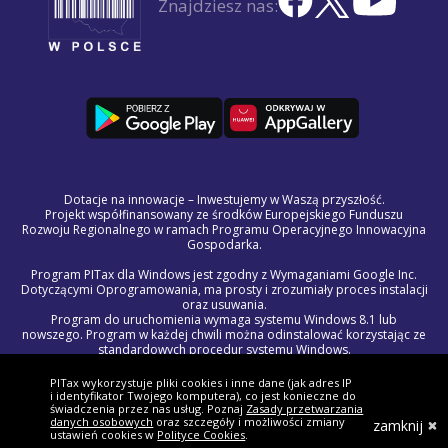
Znajdziesz nas:
Dotacje na innowacje – Inwestujemy w Waszą przyszłość.
Projekt współfinansowany ze środków Europejskiego Funduszu
Rozwoju Regionalnego w ramach Programu Operacyjnego Innowacyjna
Gospodarka.
Program PITax dla Windows jest zgodny z Wymaganiami Google Inc.
Dotyczącymi Oprogramowania, ma prosty i zrozumiały proces instalacji
oraz usuwania.
Program do uruchomienia wymaga systemu Windows 8.1 lub
nowszego. Program w każdej chwili można odinstalować korzystając ze
standardowych procedur systemu Windows.
Treść licencji na program PITax dla Windows jest częścią Regulaminu
Świadczenia Usług Drogą Elektroniczną.
PITax wykorzystuje pliki cookies i inne dane (jak adres IP
W razie wystąpienia problemów technicznych lub błędów w programie,
i identyfikator Twojego komputera), co jest konieczne do
prosimy o kontakt z naszym zespołem wsparcia pod adresem
świadczenia przez nas usług. Poznaj
Zasady przetwarzania
danych osobowych
oraz szczegóły i możliwości zmiany
pomoc@pitax.pl.
zamknij
ustawień cookies w
Polityce Cookies
.