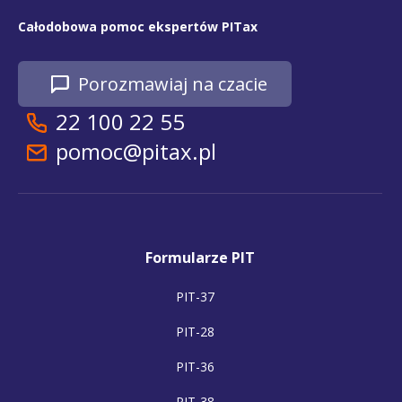
Całodobowa pomoc ekspertów PITax
Porozmawiaj na czacie
22 100 22 55
pomoc@pitax.pl
Formularze PIT
PIT-37
PIT-28
PIT-36
PIT-38