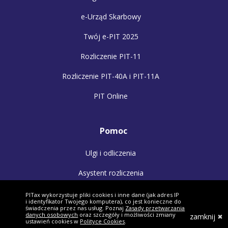
e-Urząd Skarbowy
Twój e-PIT 2025
Rozliczenie PIT-11
Rozliczenie PIT-40A i PIT-11A
PIT Online
Pomoc
Ulgi i odliczenia
Asystent rozliczenia
Dlaczego my?
PITax wykorzystuje pliki cookies i inne dane (jak adres IP
i identyfikator Twojego komputera), co jest konieczne do
świadczenia przez nas usług. Poznaj
Zasady przetwarzania
Jak podpisać PIT?
danych osobowych
oraz szczegóły i możliwości zmiany
zamknij
ustawień cookies w
Polityce Cookies
.